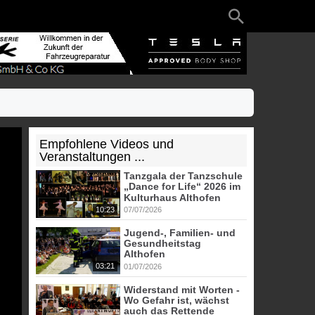
Empfohlene Videos und
Veranstaltungen ...
Tanzgala der Tanzschule
„Dance for Life“ 2026 im
Kulturhaus Althofen
10:23
07/07/2026
Jugend-, Familien- und
Gesundheitstag
Althofen
03:21
01/07/2026
Widerstand mit Worten -
Wo Gefahr ist, wächst
auch das Rettende