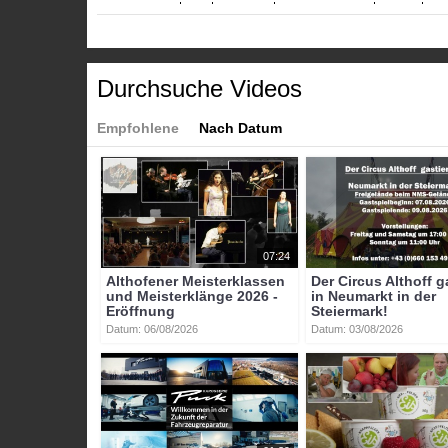
btv-kärnten
btv
kärnten
mittelkärnten
sankt
vei
Durchsuche Videos
Empfohlene
Nach Datum
07:24
Althofener Meisterklassen
Der Circus Althoff g
und Meisterklänge 2026 -
in Neumarkt in der
Eröffnung
Steiermark!
Datum: 06/08/2026
Datum: 03/08/2026