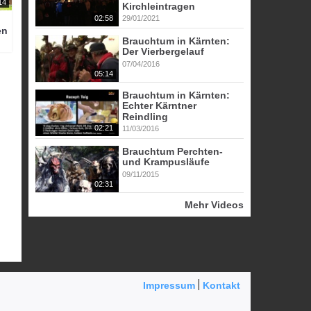
14
Kirchleintragen
02:58
29/01/2021
en
Brauchtum in Kärnten:
Der Vierbergelauf
07/04/2016
05:14
Brauchtum in Kärnten:
Echter Kärntner
Reindling
02:21
11/03/2016
Brauchtum Perchten-
und Krampusläufe
09/11/2015
02:31
Mehr Videos
Impressum
Kontakt