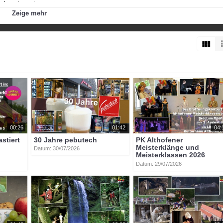
t
an
der
glan
althofen
Zeige mehr
00:26
01:42
04:
astiert
30 Jahre pebutech
PK Althofener
Meisterklänge und
Datum: 30/07/2026
Meisterklassen 2026
Datum: 29/07/2026