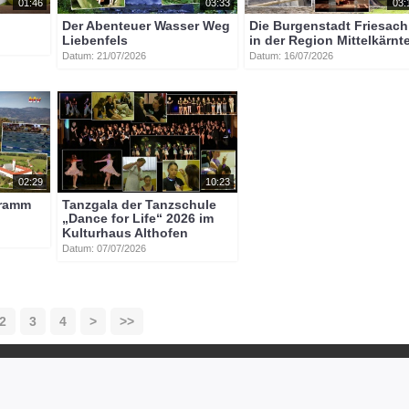
01:46
03:33
03:
Der Abenteuer Wasser Weg
Die Burgenstadt Friesach
Liebenfels
in der Region Mittelkärnt
Datum: 21/07/2026
Datum: 16/07/2026
02:29
10:23
gramm
Tanzgala der Tanzschule
„Dance for Life“ 2026 im
Kulturhaus Althofen
Datum: 07/07/2026
2
3
4
>
>>