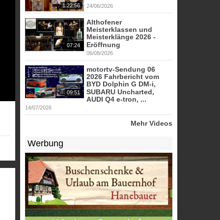
1:22:56
24/06/2026
Althofener
Meisterklassen und
Meisterklänge 2026 -
Eröffnung
07:24
06/08/2026
motortv-Sendung 06
2026 Fahrbericht vom
BYD Dolphin G DM-i,
SUBARU Uncharted,
09:51
AUDI Q4 e-tron, ...
14/07/2026
Mehr Videos
Werbung