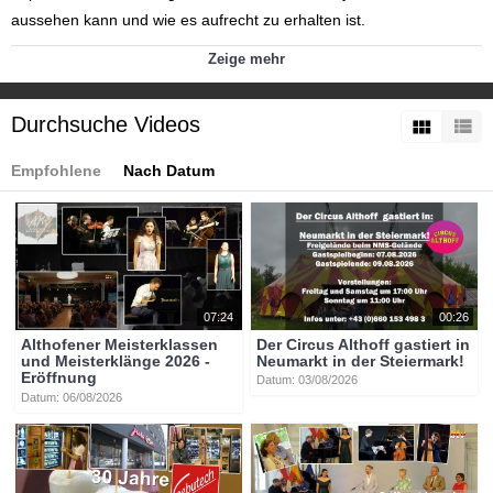
aussehen kann und wie es aufrecht zu erhalten ist.
Zeige mehr
Es diskutierten dazu Christoph Zarits (ÖVP), Josef Muchitsch
(SPÖ), Rosa Ecker (FPÖ) und Yannick Shetty (NEOS) sowie die
Durchsuche Videos
Expert:innen Dinah Djalinous-Glatz (Österreichischer
Gewerkschaftsbund) und Winfried Pinggera
Empfohlene
Nach Datum
(Pensionsversicherungsanstalt).
Kategorien:
Themen
»
Politik / Landesregierung
Themen
»
Wirtschaft
Tags:
btv-kärnten
btv
kärnten
mittelkärnten
pensionssystem
07:24
00:26
Althofener Meisterklassen
Der Circus Althoff gastiert in
und Meisterklänge 2026 -
Neumarkt in der Steiermark!
Eröffnung
Datum: 03/08/2026
Datum: 06/08/2026