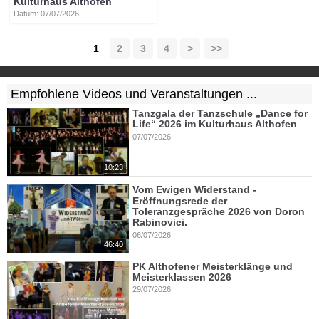
Kulturhaus Althofen
Datum: 07/07/2026
1
2
3
4
>
>>
Empfohlene Videos und Veranstaltungen ...
Tanzgala der Tanzschule „Dance for
Life“ 2026 im Kulturhaus Althofen
07/07/2026
10:23
Vom Ewigen Widerstand -
Eröffnungsrede der
Toleranzgespräche 2026 von Doron
Rabinovici.
06/07/2026
46:40
PK Althofener Meisterklänge und
Meisterklassen 2026
29/07/2026