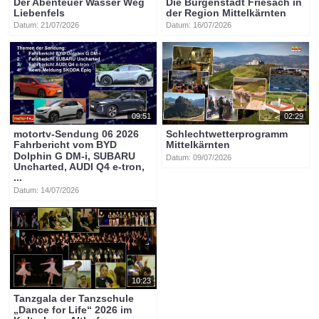
Der Abenteuer Wasser Weg
Die Burgenstadt Friesach in
Liebenfels
der Region Mittelkärnten
Datum: 21/07/2026
Datum: 16/07/2026
09:51
02:29
motortv-Sendung 06 2026
Schlechtwetterprogramm
Fahrbericht vom BYD
Mittelkärnten
Dolphin G DM-i, SUBARU
Datum: 09/07/2026
Uncharted, AUDI Q4 e-tron,
...
Datum: 14/07/2026
10:23
Tanzgala der Tanzschule
„Dance for Life“ 2026 im