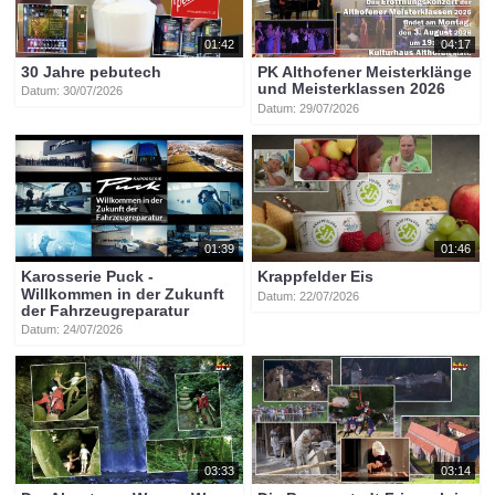
01:42
04:17
30 Jahre pebutech
PK Althofener Meisterklänge
und Meisterklassen 2026
Datum: 30/07/2026
Datum: 29/07/2026
01:39
01:46
Karosserie Puck -
Krappfelder Eis
Willkommen in der Zukunft
Datum: 22/07/2026
der Fahrzeugreparatur
Datum: 24/07/2026
03:33
03:14