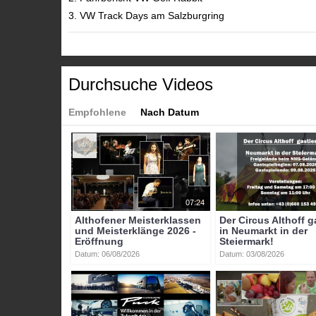
3. VW Track Days am Salzburgring
Kategorien:
Themen
»
Motorsport
Themen
»
Wirtschaft
Themen
»
motortv-Sendung
Durchsuche Videos
Tags:
btv-kärnten
btv
kärnten
mittelkärnten
sankt
vei
Empfohlene
Nach Datum
rabbit
vw
track
days
07:24
Althofener Meisterklassen
Der Circus Althoff g
und Meisterklänge 2026 -
in Neumarkt in der
Eröffnung
Steiermark!
Datum: 06/08/2026
Datum: 03/08/2026