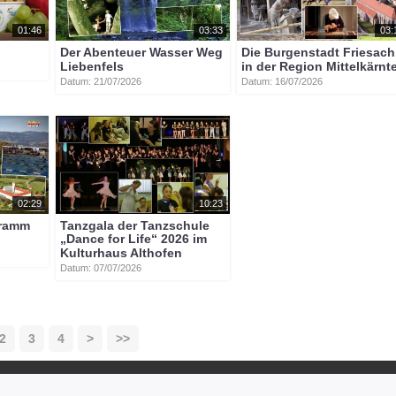
01:46
03:33
03:
Der Abenteuer Wasser Weg
Die Burgenstadt Friesach
Liebenfels
in der Region Mittelkärnt
Datum: 21/07/2026
Datum: 16/07/2026
02:29
10:23
gramm
Tanzgala der Tanzschule
„Dance for Life“ 2026 im
Kulturhaus Althofen
Datum: 07/07/2026
2
3
4
>
>>