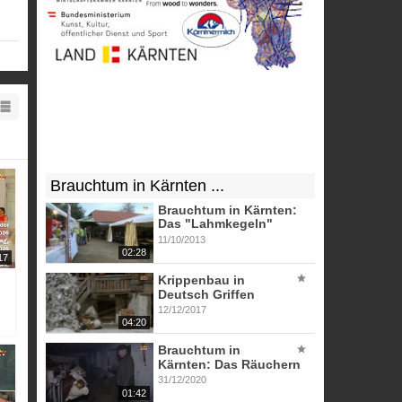
Brauchtum in Kärnten ...
Brauchtum in Kärnten:
Das "Lahmkegeln"
11/10/2013
02:28
17
Krippenbau in
Deutsch Griffen
12/12/2017
04:20
Brauchtum in
Kärnten: Das Räuchern
31/12/2020
01:42