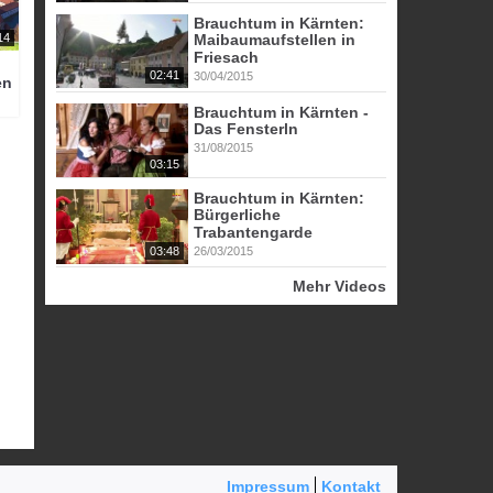
Brauchtum in Kärnten:
14
Maibaumaufstellen in
Friesach
02:41
30/04/2015
en
Brauchtum in Kärnten -
Das Fensterln
31/08/2015
03:15
Brauchtum in Kärnten:
Bürgerliche
Trabantengarde
03:48
26/03/2015
Mehr Videos
Impressum
Kontakt