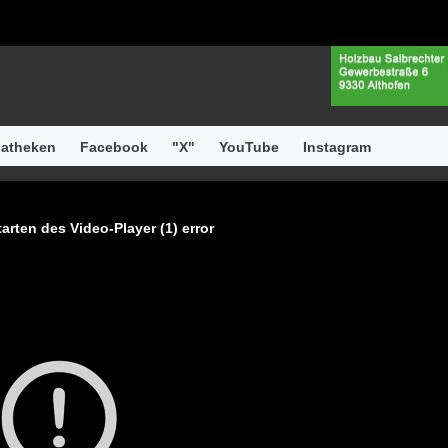
atheken
Facebook
"X"
YouTube
Instagram
arten des Video-Player (1) error