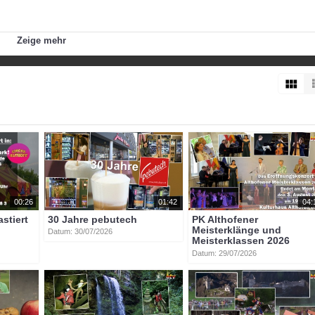
Zeige mehr
t
an
der
glan
althofen
motortv
hyundai
ioniq
6
vw
golf
00:26
01:42
04:
astiert
30 Jahre pebutech
PK Althofener
Meisterklänge und
Datum: 30/07/2026
Meisterklassen 2026
Datum: 29/07/2026