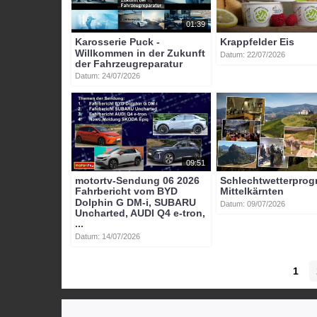
01:39
Karosserie Puck -
Krappfelder Eis
Willkommen in der Zukunft
Datum: 22/07/2026
der Fahrzeugreparatur
Datum: 24/07/2026
09:51
motortv-Sendung 06 2026
Schlechtwetterpro
Fahrbericht vom BYD
Mittelkärnten
Dolphin G DM-i, SUBARU
Datum: 09/07/2026
Uncharted, AUDI Q4 e-tron,
...
Datum: 14/07/2026
1