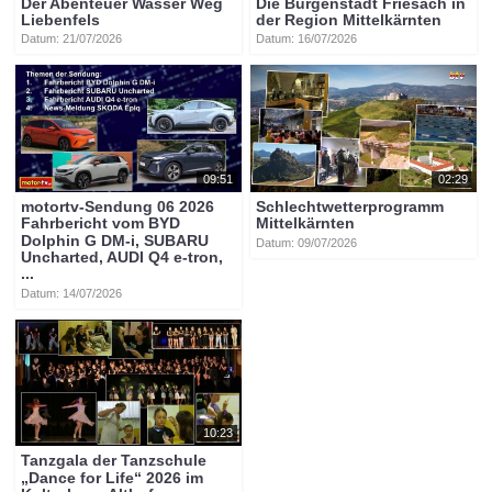
Der Abenteuer Wasser Weg
Die Burgenstadt Friesach in
Liebenfels
der Region Mittelkärnten
Datum: 21/07/2026
Datum: 16/07/2026
09:51
02:29
motortv-Sendung 06 2026
Schlechtwetterprogramm
Fahrbericht vom BYD
Mittelkärnten
Dolphin G DM-i, SUBARU
Datum: 09/07/2026
Uncharted, AUDI Q4 e-tron,
...
Datum: 14/07/2026
10:23
Tanzgala der Tanzschule
„Dance for Life“ 2026 im