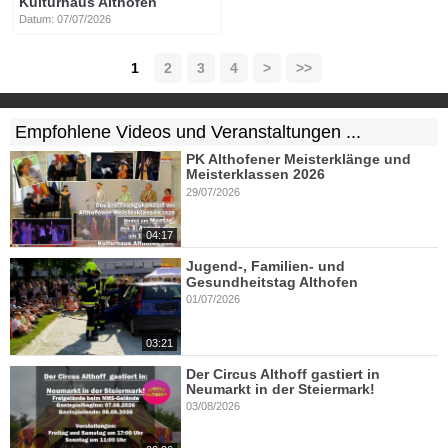
Kulturhaus Althofen
Datum: 07/07/2026
1
2
3
4
>
>>
Empfohlene Videos und Veranstaltungen ...
PK Althofener Meisterklänge und
Meisterklassen 2026
29/07/2026
04:17
Jugend-, Familien- und
Gesundheitstag Althofen
01/07/2026
03:21
Der Circus Althoff gastiert in
Neumarkt in der Steiermark!
03/08/2026