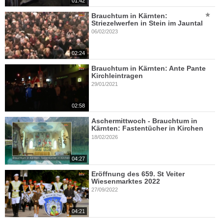
01:42
Brauchtum in Kärnten:
Striezelwerfen in Stein im Jauntal
06/02/2023
02:24
Brauchtum in Kärnten: Ante Pante
Kirchleintragen
29/01/2021
02:58
Aschermittwoch - Brauchtum in
Kärnten: Fastentücher in Kirchen
18/02/2026
04:27
Eröffnung des 659. St Veiter
Wiesenmarktes 2022
27/09/2022
04:21