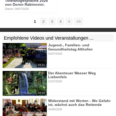
Toleranzgespräche 2026
von Doron Rabinovici.
Datum: 06/07/2026
1
2
3
4
>
>>
Empfohlene Videos und Veranstaltungen ...
Jugend-, Familien- und
Gesundheitstag Althofen
01/07/2026
03:21
Der Abenteuer Wasser Weg
Liebenfels
21/07/2026
03:33
Widerstand mit Worten - Wo Gefahr
ist, wächst auch das Rettende
24/06/2026