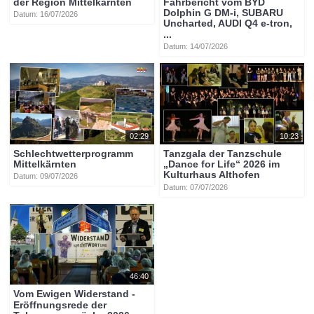
der Region Mittelkärnten
Fahrbericht vom BYD
Dolphin G DM-i, SUBARU
Datum: 16/07/2026
Uncharted, AUDI Q4 e-tron,
...
Datum: 14/07/2026
02:29
10:23
Schlechtwetterprogramm
Tanzgala der Tanzschule
Mittelkärnten
„Dance for Life“ 2026 im
Kulturhaus Althofen
Datum: 09/07/2026
Datum: 07/07/2026
46:40
Vom Ewigen Widerstand -
Eröffnungsrede der