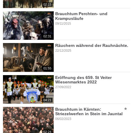
02:15
Brauchtum Perchten- und
Krampusläufe
09/11/2015
02:31
Räuchern während der Rauhnächte.
22/12/2025
01:55
Eröffnung des 659. St Veiter
Wiesenmarktes 2022
27/09/2022
04:21
Brauchtum in Kärnten:
Striezelwerfen in Stein im Jauntal
06/02/2023
02:24