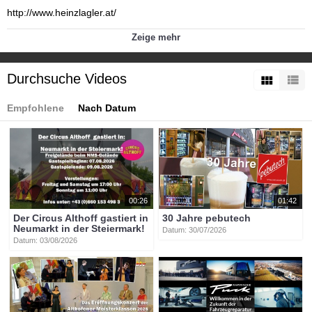
http://www.heinzlagler.at/
Kategorien:
Zeige mehr
Themen
»
Fasching in Kärnten
Tags:
Durchsuche Videos
btv-kärnten
btv
kärnten
mittelkärnten
althofen
btvon
stadtmasseur
heinz
lagler
Empfohlene
Nach Datum
00:26
01:42
Der Circus Althoff gastiert in
30 Jahre pebutech
Neumarkt in der Steiermark!
Datum: 30/07/2026
Datum: 03/08/2026