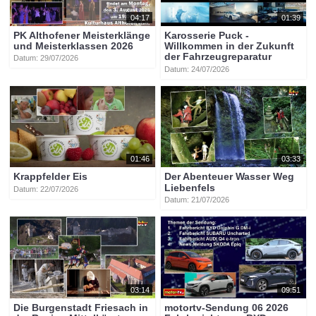
04:17
01:39
PK Althofener Meisterklänge
Karosserie Puck -
und Meisterklassen 2026
Willkommen in der Zukunft
der Fahrzeugreparatur
Datum: 29/07/2026
Datum: 24/07/2026
01:46
03:33
Krappfelder Eis
Der Abenteuer Wasser Weg
Liebenfels
Datum: 22/07/2026
Datum: 21/07/2026
03:14
09:51
Die Burgenstadt Friesach in
motortv-Sendung 06 2026