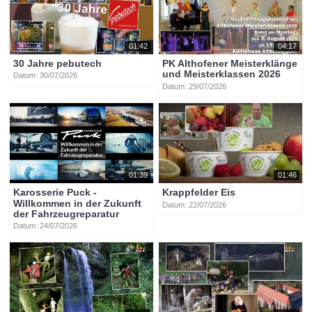
01:42
04:17
30 Jahre pebutech
PK Althofener Meisterklänge
und Meisterklassen 2026
Datum: 30/07/2026
Datum: 29/07/2026
01:39
01:46
Karosserie Puck -
Krappfelder Eis
Willkommen in der Zukunft
Datum: 22/07/2026
der Fahrzeugreparatur
Datum: 24/07/2026