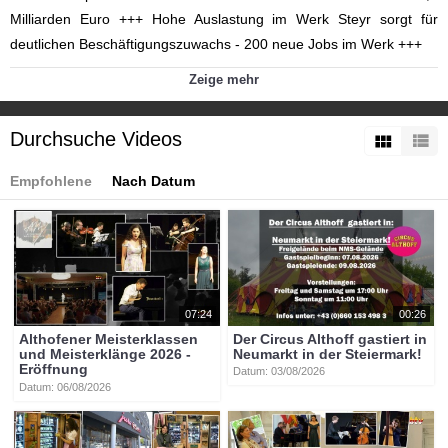
Milliarden Euro +++ Hohe Auslastung im Werk Steyr sorgt für
deutlichen Beschäftigungszuwachs - 200 neue Jobs im Werk +++
Kategorien:
Zeige mehr
Themen
»
Wirtschaft
Tags:
Durchsuche Videos
btv-kärnten
btv
kärnten
mittelkärnten
althofen
btvon
Empfohlene
Nach Datum
07:24
00:26
Althofener Meisterklassen
Der Circus Althoff gastiert in
und Meisterklänge 2026 -
Neumarkt in der Steiermark!
Eröffnung
Datum: 03/08/2026
Datum: 06/08/2026