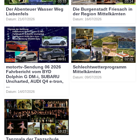
03:33
03:14
Der Abenteuer Wasser Weg
Die Burgenstadt Friesach in
Liebenfels
der Region Mittelkärnten
Datum: 21/07/2026
Datum: 16/07/2026
09:51
02:29
motortv-Sendung 06 2026
Schlechtwetterprogramm
Fahrbericht vom BYD
Mittelkärnten
Dolphin G DM-i, SUBARU
Datum: 09/07/2026
Uncharted, AUDI Q4 e-tron,
...
Datum: 14/07/2026
10:23
Tanzgala der Tanzschule