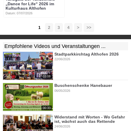
„Dance for Life“ 2026 im
Kulturhaus Althofen
Datum: 07/07/2026
1
2
3
4
>
>>
Empfohlene Videos und Veranstaltungen ...
Stadtparkkirchtag Althofen 2026
22/06/2026
03:08
Buschenschenke Hanebauer
06/05/2026
00:33
Widerstand mit Worten - Wo Gefahr
ist, wächst auch das Rettende
24/06/2026