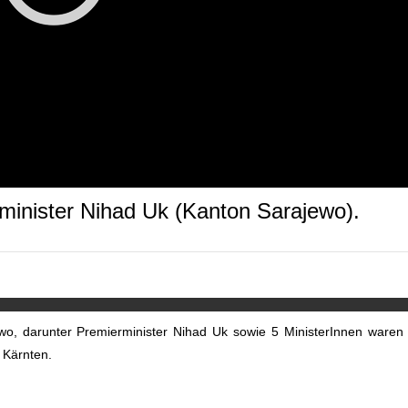
rminister Nihad Uk (Kanton Sarajewo).
o, darunter Premierminister Nihad Uk sowie 5 MinisterInnen waren
 Kärnten.