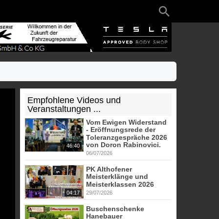
Empfohlene Videos und
Veranstaltungen ...
Vom Ewigen Widerstand
- Eröffnungsrede der
Toleranzgespräche 2026
von Doron Rabinovici.
46:40
06/07/2026
PK Althofener
Meisterklänge und
Meisterklassen 2026
04:17
29/07/2026
Buschenschenke
Hanebauer