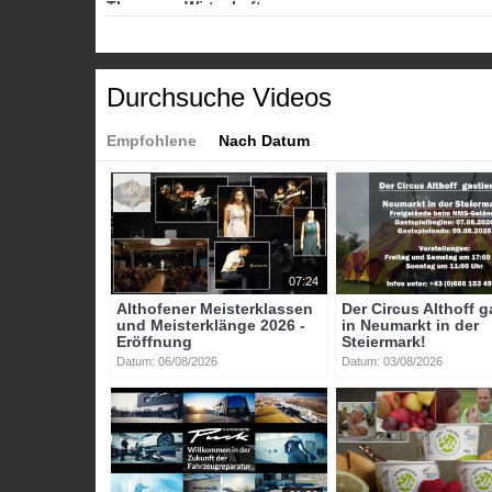
Themen
»
Wirtschaft
Tags:
btv-kärnten
btv
kärnten
mittelkärnten
althofen
Durchsuche Videos
Empfohlene
Nach Datum
07:24
Althofener Meisterklassen
Der Circus Althoff g
und Meisterklänge 2026 -
in Neumarkt in der
Eröffnung
Steiermark!
Datum: 06/08/2026
Datum: 03/08/2026