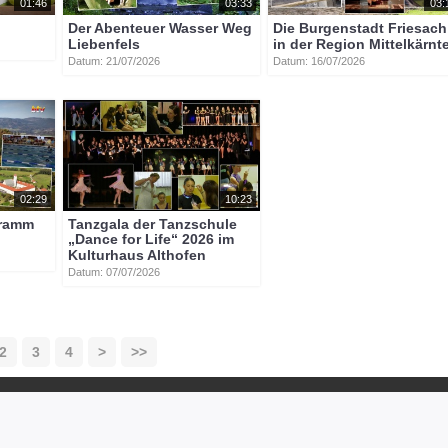
01:46
03:33
03:
Der Abenteuer Wasser Weg
Die Burgenstadt Friesach
Liebenfels
in der Region Mittelkärnt
Datum: 21/07/2026
Datum: 16/07/2026
02:29
10:23
gramm
Tanzgala der Tanzschule
„Dance for Life“ 2026 im
Kulturhaus Althofen
Datum: 07/07/2026
2
3
4
>
>>