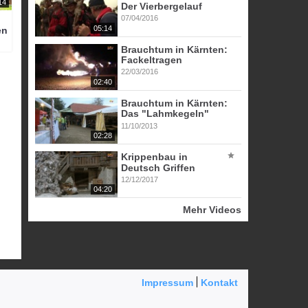
14
Der Vierbergelauf
07/04/2016
05:14
en
Brauchtum in Kärnten:
Fackeltragen
22/03/2016
02:40
Brauchtum in Kärnten:
Das "Lahmkegeln"
11/10/2013
02:28
Krippenbau in
Deutsch Griffen
12/12/2017
04:20
Mehr Videos
Impressum
Kontakt