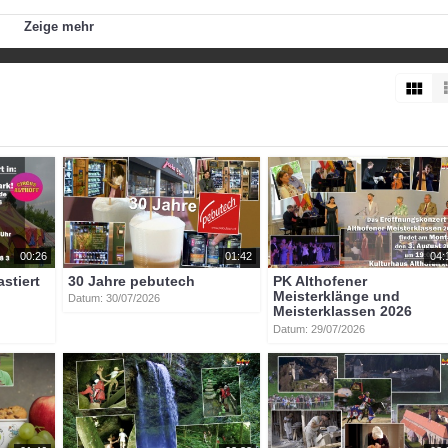
Zeige mehr
btvon
00:26
01:42
04:
astiert
30 Jahre pebutech
PK Althofener
Meisterklänge und
Datum: 30/07/2026
Meisterklassen 2026
Datum: 29/07/2026