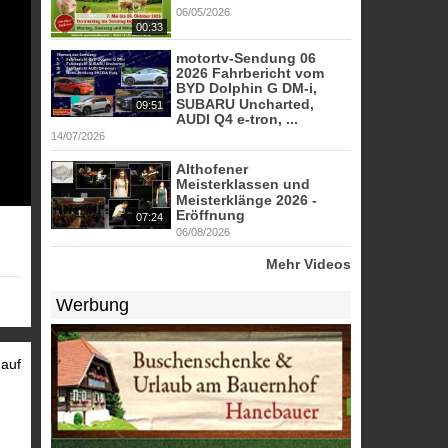
06/05/2026
00:33
motortv-Sendung 06
2026 Fahrbericht vom
BYD Dolphin G DM-i,
SUBARU Uncharted,
09:51
AUDI Q4 e-tron, ...
14/07/2026
Althofener
Meisterklassen und
Meisterklänge 2026 -
Eröffnung
07:24
06/08/2026
Mehr Videos
Werbung
 auf