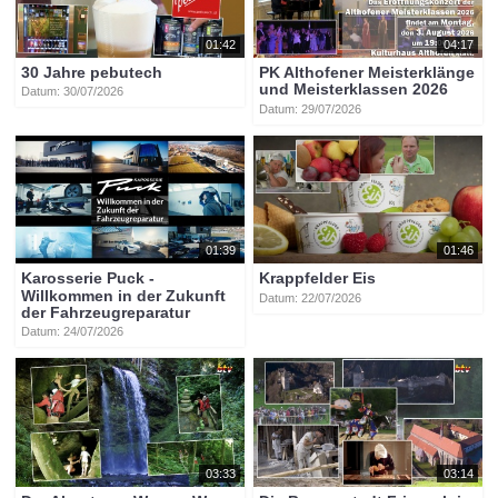
01:42
04:17
30 Jahre pebutech
PK Althofener Meisterklänge
und Meisterklassen 2026
Datum: 30/07/2026
Datum: 29/07/2026
01:39
01:46
Karosserie Puck -
Krappfelder Eis
Willkommen in der Zukunft
Datum: 22/07/2026
der Fahrzeugreparatur
Datum: 24/07/2026
03:33
03:14