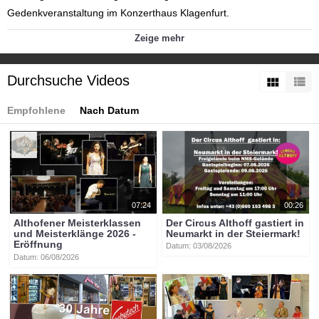
Gedenkveranstaltung im Konzerthaus Klagenfurt.
Kategorien:
Zeige mehr
Themen
»
Kultur
Themen
»
Politik / Landesregierung
Themen
»
Veranstaltungen
Durchsuche Videos
Tags:
btv-kärnten
btv
kärnten
mittelkärnten
althofen
btvon
udo
Empfohlene
Nach Datum
jürgens
konzerthaus
klagenfurt
07:24
00:26
Althofener Meisterklassen
Der Circus Althoff gastiert in
und Meisterklänge 2026 -
Neumarkt in der Steiermark!
Eröffnung
Datum: 03/08/2026
Datum: 06/08/2026