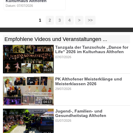
Kulturhaus Althofen
Datum: 07/07/2026
1
2
3
4
>
>>
Empfohlene Videos und Veranstaltungen ...
Tanzgala der Tanzschule „Dance for
Life“ 2026 im Kulturhaus Althofen
07/07/2026
10:23
PK Althofener Meisterklänge und
Meisterklassen 2026
29/07/2026
04:17
Jugend-, Familien- und
Gesundheitstag Althofen
01/07/2026