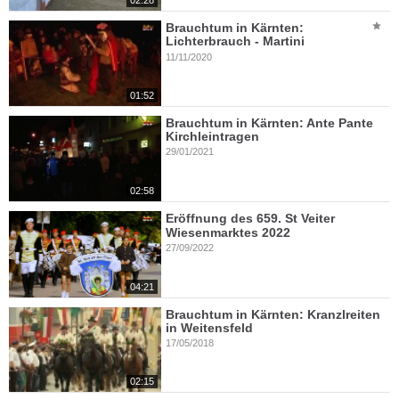
02:28
Brauchtum in Kärnten:
Lichterbrauch - Martini
11/11/2020
01:52
Brauchtum in Kärnten: Ante Pante
Kirchleintragen
29/01/2021
02:58
Eröffnung des 659. St Veiter
Wiesenmarktes 2022
27/09/2022
04:21
Brauchtum in Kärnten: Kranzlreiten
in Weitensfeld
17/05/2018
02:15