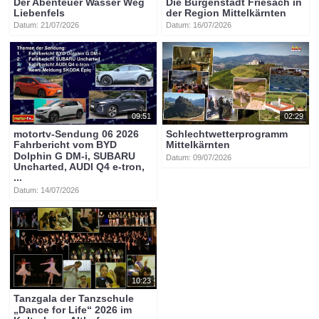
Der Abenteuer Wasser Weg
Die Burgenstadt Friesach in
Liebenfels
der Region Mittelkärnten
Datum: 21/07/2026
Datum: 16/07/2026
09:51
02:29
motortv-Sendung 06 2026
Schlechtwetterprogramm
Fahrbericht vom BYD
Mittelkärnten
Dolphin G DM-i, SUBARU
Datum: 09/07/2026
Uncharted, AUDI Q4 e-tron,
...
Datum: 14/07/2026
10:23
Tanzgala der Tanzschule
„Dance for Life“ 2026 im