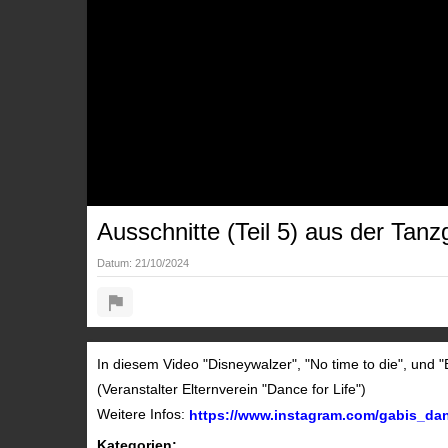
Ausschnitte (Teil 5) aus der Tanz
Datum:
21/10/2024
In diesem Video "Disneywalzer", "No time to die", und 
(Veranstalter Elternverein "Dance for Life")
Weitere Infos:
https://www.instagram.com/gabis_dance
Kategorien: