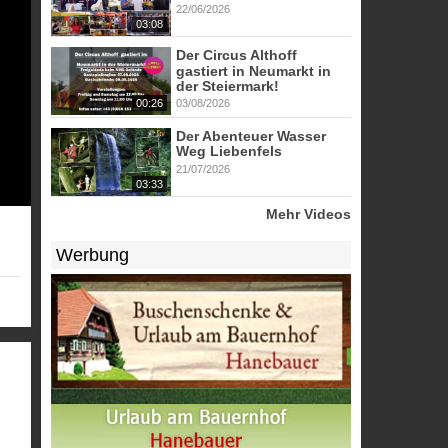
22/06/2026
03:08
Der Circus Althoff
gastiert in Neumarkt in
der Steiermark!
00:26
03/08/2026
Der Abenteuer Wasser
Weg Liebenfels
21/07/2026
03:33
Mehr Videos
Werbung