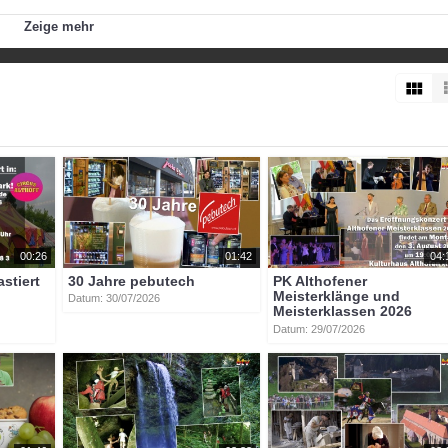
Zeige mehr
btvon
00:26
01:42
04:
astiert
30 Jahre pebutech
PK Althofener
Meisterklänge und
Datum: 30/07/2026
Meisterklassen 2026
Datum: 29/07/2026