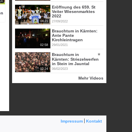
14
Eröffnung des 659. St
Veiter Wiesenmarktes
en
2022
04:21
27/09/2022
Brauchtum in Kärnten:
Ante Pante
Kirchleintragen
02:58
29/01/2021
Brauchtum in
Kärnten: Striezelwerfen
in Stein im Jauntal
02:24
06/02/2023
Mehr Videos
Impressum
Kontakt