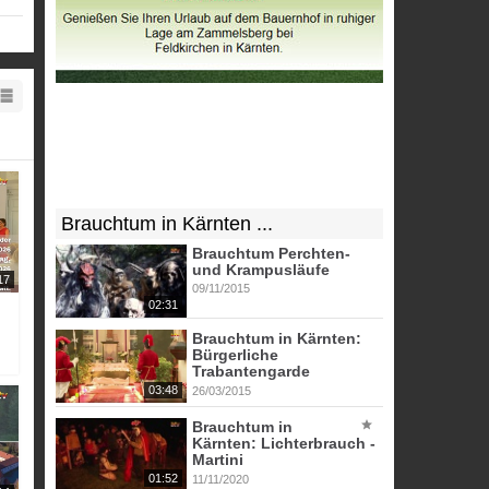
Brauchtum in Kärnten ...
Brauchtum Perchten-
und Krampusläufe
17
09/11/2015
02:31
Brauchtum in Kärnten:
Bürgerliche
Trabantengarde
03:48
26/03/2015
Brauchtum in
Kärnten: Lichterbrauch -
Martini
01:52
11/11/2020