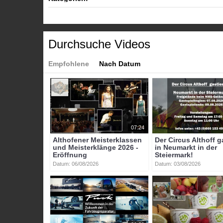
Tanzen Althofen
Themen
»
Kultur
Themen
»
Veranstaltungen
Tags:
Durchsuche Videos
btv-kärnten
btv
kärnten
mittelkärnten
althofen
Empfohlene
Nach Datum
07:24
Althofener Meisterklassen
Der Circus Althoff g
und Meisterklänge 2026 -
in Neumarkt in der
Eröffnung
Steiermark!
Datum: 06/08/2026
Datum: 03/08/2026