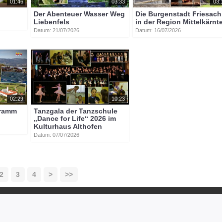
01:46
03:33
03:
Der Abenteuer Wasser Weg
Die Burgenstadt Friesach
Liebenfels
in der Region Mittelkärnt
Datum: 21/07/2026
Datum: 16/07/2026
02:29
10:23
gramm
Tanzgala der Tanzschule
„Dance for Life“ 2026 im
Kulturhaus Althofen
Datum: 07/07/2026
2
3
4
>
>>