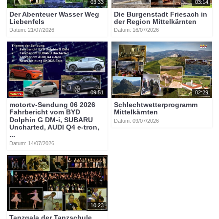
03:33
03:14
Der Abenteuer Wasser Weg
Die Burgenstadt Friesach in
Liebenfels
der Region Mittelkärnten
Datum: 21/07/2026
Datum: 16/07/2026
09:51
02:29
motortv-Sendung 06 2026
Schlechtwetterprogramm
Fahrbericht vom BYD
Mittelkärnten
Dolphin G DM-i, SUBARU
Datum: 09/07/2026
Uncharted, AUDI Q4 e-tron,
...
Datum: 14/07/2026
10:23
Tanzgala der Tanzschule