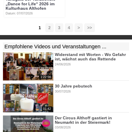
„Dance for Life“ 2026 im
Kulturhaus Althofen
Datum: 07/07/2026
1
2
3
4
>
>>
Empfohlene Videos und Veranstaltungen ...
Widerstand mit Worten - Wo Gefahr
ist, wächst auch das Rettende
24/06/2026
1:22:56
30 Jahre pebutech
30/07/2026
01:42
Der Circus Althoff gastiert in
Neumarkt in der Steiermark!
03/08/2026