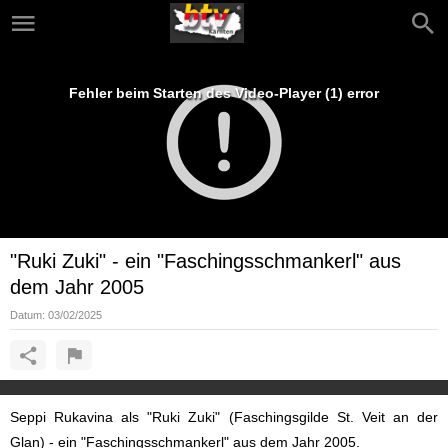
Fehler beim Starten des Video-Player (1) error
"Ruki Zuki" - ein "Faschingsschmankerl" aus
dem Jahr 2005
Datum:
03/02/2025
Seppi Rukavina als "Ruki Zuki" (Faschingsgilde St. Veit an der
Glan) - ein "Faschingsschmankerl" aus dem Jahr 2005.