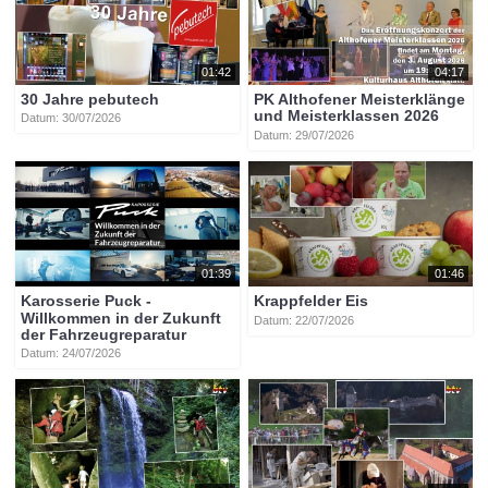
01:42
04:17
30 Jahre pebutech
PK Althofener Meisterklänge
und Meisterklassen 2026
Datum: 30/07/2026
Datum: 29/07/2026
01:39
01:46
Karosserie Puck -
Krappfelder Eis
Willkommen in der Zukunft
Datum: 22/07/2026
der Fahrzeugreparatur
Datum: 24/07/2026