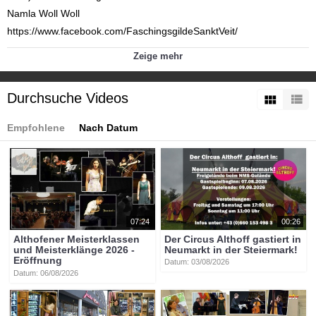
Namla Woll Woll
https://www.facebook.com/FaschingsgildeSanktVeit/
Kategorien:
Zeige mehr
Themen
»
Fasching in Kärnten
Themen
»
Veranstaltungen
Tags:
Durchsuche Videos
btv-kärnten
btv
kärnten
mittelkärnten
althofen
btvon
Empfohlene
Nach Datum
07:24
00:26
Althofener Meisterklassen
Der Circus Althoff gastiert in
und Meisterklänge 2026 -
Neumarkt in der Steiermark!
Eröffnung
Datum: 03/08/2026
Datum: 06/08/2026