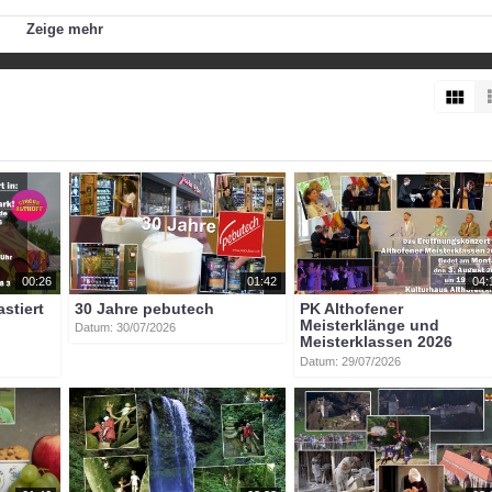
Zeige mehr
btvon
00:26
01:42
04:
astiert
30 Jahre pebutech
PK Althofener
Meisterklänge und
Datum: 30/07/2026
Meisterklassen 2026
Datum: 29/07/2026