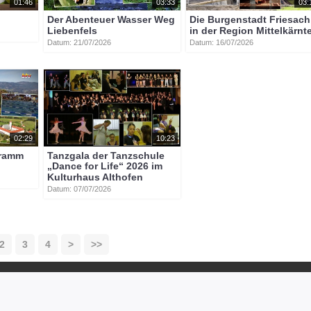
01:46
03:33
03:
Der Abenteuer Wasser Weg
Die Burgenstadt Friesach
Liebenfels
in der Region Mittelkärnt
Datum: 21/07/2026
Datum: 16/07/2026
02:29
10:23
gramm
Tanzgala der Tanzschule
„Dance for Life“ 2026 im
Kulturhaus Althofen
Datum: 07/07/2026
2
3
4
>
>>