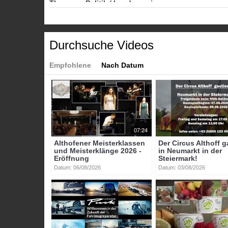
Themen
»
Politik / Landesregierung
Themen
»
Veranstaltungen
Tags:
btv-kärnten
btv
kärnten
mittelkärnten
althofen
Durchsuche Videos
Empfohlene
Nach Datum
07:24
Althofener Meisterklassen
Der Circus Althoff g
und Meisterklänge 2026 -
in Neumarkt in der
Eröffnung
Steiermark!
Datum: 06/08/2026
Datum: 03/08/2026