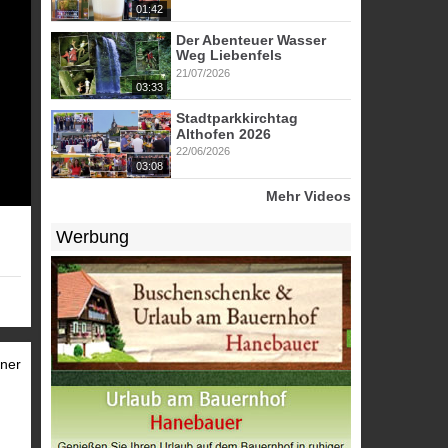
01:42
Der Abenteuer Wasser
Weg Liebenfels
21/07/2026
03:33
Stadtparkkirchtag
Althofen 2026
22/06/2026
03:08
Mehr Videos
Werbung
tner