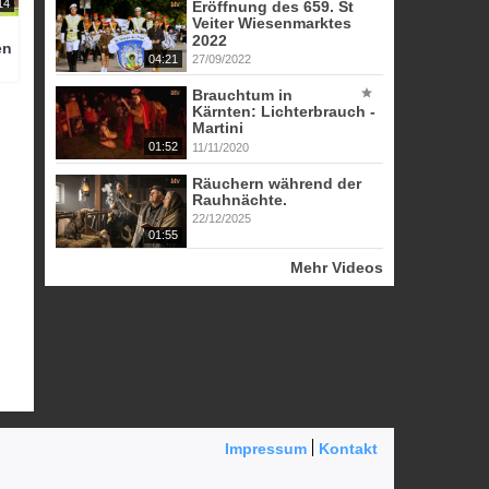
14
Eröffnung des 659. St
Veiter Wiesenmarktes
2022
en
04:21
27/09/2022
Brauchtum in
Kärnten: Lichterbrauch -
Martini
01:52
11/11/2020
Räuchern während der
Rauhnächte.
22/12/2025
01:55
Mehr Videos
Impressum
Kontakt