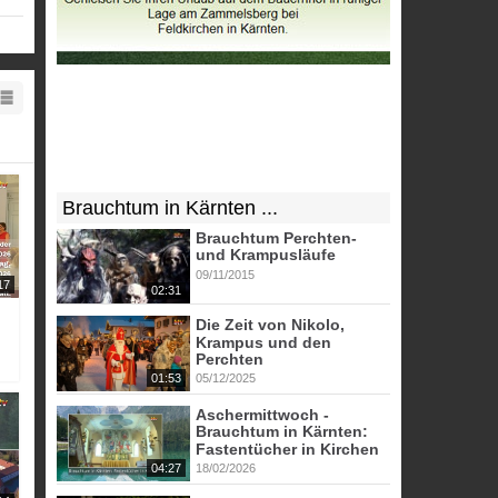
Brauchtum in Kärnten ...
Brauchtum Perchten-
und Krampusläufe
09/11/2015
17
02:31
Die Zeit von Nikolo,
Krampus und den
Perchten
01:53
05/12/2025
Aschermittwoch -
Brauchtum in Kärnten:
Fastentücher in Kirchen
04:27
18/02/2026