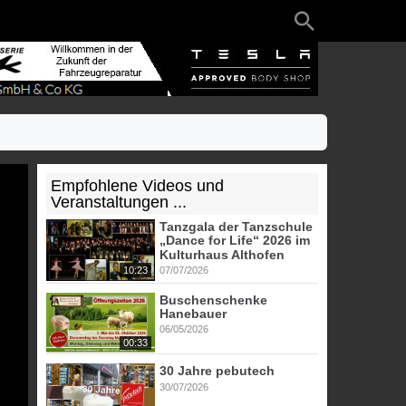
Empfohlene Videos und
Veranstaltungen ...
Tanzgala der Tanzschule
„Dance for Life“ 2026 im
Kulturhaus Althofen
10:23
07/07/2026
Buschenschenke
Hanebauer
06/05/2026
00:33
30 Jahre pebutech
30/07/2026