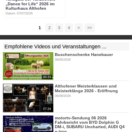
„Dance for Life“ 2026 im
Kulturhaus Althofen
Datum: 07/07/2026
1
2
3
4
>
>>
Empfohlene Videos und Veranstaltungen ...
Buschenschenke Hanebauer
06/05/2026
00:33
Althofener Meisterklassen und
Meisterklänge 2026 - Eröffnung
06/08/2026
07:24
motortv-Sendung 06 2026
Fahrbericht vom BYD Dolphin G
DM-i, SUBARU Uncharted, AUDI Q4
e-tron, ...