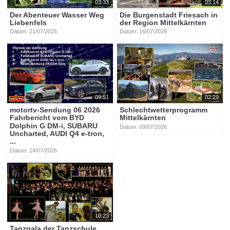
03:33
03:14
Der Abenteuer Wasser Weg
Die Burgenstadt Friesach in
Liebenfels
der Region Mittelkärnten
Datum: 21/07/2026
Datum: 16/07/2026
09:51
02:29
motortv-Sendung 06 2026
Schlechtwetterprogramm
Fahrbericht vom BYD
Mittelkärnten
Dolphin G DM-i, SUBARU
Datum: 09/07/2026
Uncharted, AUDI Q4 e-tron,
...
Datum: 14/07/2026
10:23
Tanzgala der Tanzschule