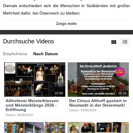
Damals entschieden sich die Menschen in Südkärnten mit großer
Mehrheit dafür, bei Österreich zu bleiben.
Kategorien:
Zeige mehr
Themen
»
Kultur
Themen
»
Service
Tags:
Durchsuche Videos
btv-kärnten
btv
kärnten
mittelkärnten
althofen
btvon
Empfohlene
Nach Datum
07:24
00:26
Althofener Meisterklassen
Der Circus Althoff gastiert in
und Meisterklänge 2026 -
Neumarkt in der Steiermark!
Eröffnung
Datum: 03/08/2026
Datum: 06/08/2026