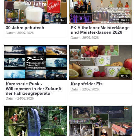
01:42
04:17
30 Jahre pebutech
PK Althofener Meisterklänge
und Meisterklassen 2026
Datum: 30/07/2026
Datum: 29/07/2026
01:39
01:46
Karosserie Puck -
Krappfelder Eis
Willkommen in der Zukunft
Datum: 22/07/2026
der Fahrzeugreparatur
Datum: 24/07/2026