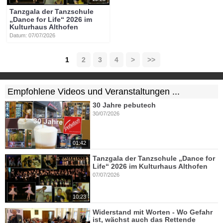
Tanzgala der Tanzschule
„Dance for Life“ 2026 im
Kulturhaus Althofen
Datum: 07/07/2026
1
2
3
4
>
>>
Empfohlene Videos und Veranstaltungen ...
30 Jahre pebutech
30/07/2026
01:42
Tanzgala der Tanzschule „Dance for
Life“ 2026 im Kulturhaus Althofen
07/07/2026
10:23
Widerstand mit Worten - Wo Gefahr
ist, wächst auch das Rettende