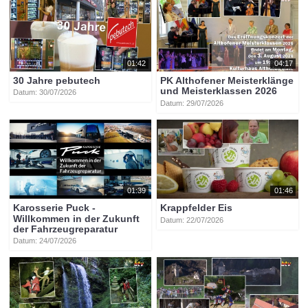
01:42
04:17
30 Jahre pebutech
PK Althofener Meisterklänge
und Meisterklassen 2026
Datum: 30/07/2026
Datum: 29/07/2026
01:39
01:46
Karosserie Puck -
Krappfelder Eis
Willkommen in der Zukunft
Datum: 22/07/2026
der Fahrzeugreparatur
Datum: 24/07/2026