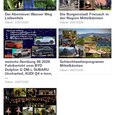
03:33
03:14
Der Abenteuer Wasser Weg
Die Burgenstadt Friesach in
Liebenfels
der Region Mittelkärnten
Datum: 21/07/2026
Datum: 16/07/2026
09:51
02:29
motortv-Sendung 06 2026
Schlechtwetterprogramm
Fahrbericht vom BYD
Mittelkärnten
Dolphin G DM-i, SUBARU
Datum: 09/07/2026
Uncharted, AUDI Q4 e-tron,
...
Datum: 14/07/2026
10:23