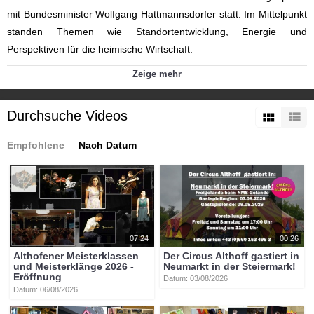
mit Bundesminister Wolfgang Hattmannsdorfer statt. Im Mittelpunkt
standen Themen wie Standortentwicklung, Energie und
Perspektiven für die heimische Wirtschaft.
Kategorien:
Zeige mehr
Themen
»
Wirtschaft
Tags:
Durchsuche Videos
btv-kärnten
btv
kärnten
mittelkärnten
althofen
btvon
schloss_töscheldorf
wolfgang
hattmannsdorfer
wirtschaftsgespräch
Empfohlene
Nach Datum
07:24
00:26
Althofener Meisterklassen
Der Circus Althoff gastiert in
und Meisterklänge 2026 -
Neumarkt in der Steiermark!
Eröffnung
Datum: 03/08/2026
Datum: 06/08/2026