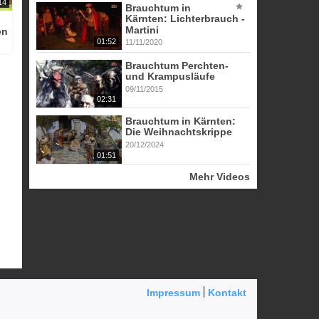
14
Brauchtum in
Kärnten: Lichterbrauch -
Martini
en
01:52
11/11/2020
Brauchtum Perchten-
und Krampusläufe
09/11/2015
02:31
Brauchtum in Kärnten:
Die Weihnachtskrippe
20/12/2024
01:51
Mehr Videos
Impressum
Kontakt