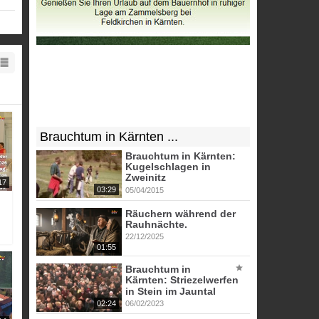
Brauchtum in Kärnten ...
Brauchtum in Kärnten:
Kugelschlagen in
Zweinitz
17
03:29
05/04/2015
Räuchern während der
Rauhnächte.
22/12/2025
01:55
Brauchtum in
Kärnten: Striezelwerfen
in Stein im Jauntal
02:24
06/02/2023