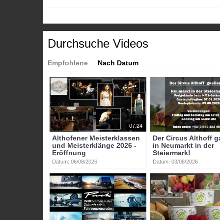
Tags:
btv-kärnten
btv
kärnten
mittelkärnten
btvon
Durchsuche Videos
Empfohlene
Nach Datum
07:24
Althofener Meisterklassen
Der Circus Althoff g
und Meisterklänge 2026 -
in Neumarkt in der
Eröffnung
Steiermark!
Datum: 06/08/2026
Datum: 03/08/2026