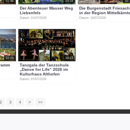
01:46
03:33
03:
Der Abenteuer Wasser Weg
Die Burgenstadt Friesach
Liebenfels
in der Region Mittelkärnt
Datum: 21/07/2026
Datum: 16/07/2026
02:29
10:23
gramm
Tanzgala der Tanzschule
„Dance for Life“ 2026 im
Kulturhaus Althofen
Datum: 07/07/2026
2
3
4
>
>>