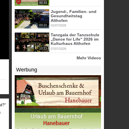
00:33
Jugend-, Familien- und
Gesundheitstag
Althofen
03:21
01/07/2026
Tanzgala der Tanzschule
„Dance for Life“ 2026 im
Kulturhaus Althofen
10:23
07/07/2026
Mehr Videos
Werbung
nd?“
.