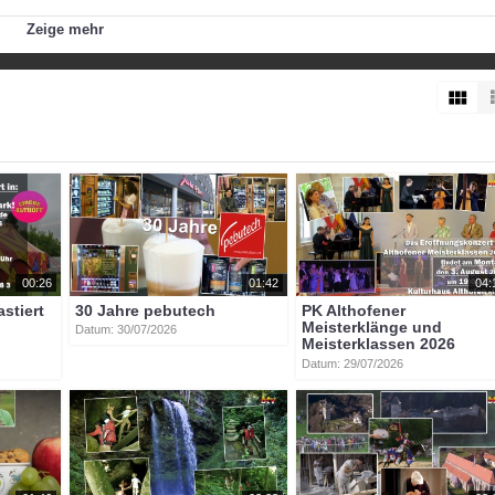
Zeige mehr
00:26
01:42
04:
astiert
30 Jahre pebutech
PK Althofener
Meisterklänge und
Datum: 30/07/2026
Meisterklassen 2026
Datum: 29/07/2026