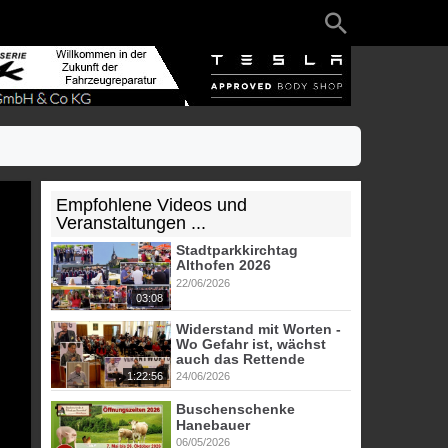
Empfohlene Videos und
Veranstaltungen ...
Stadtparkkirchtag
Althofen 2026
22/06/2026
03:08
Widerstand mit Worten -
Wo Gefahr ist, wächst
auch das Rettende
1:22:56
24/06/2026
Buschenschenke
Hanebauer
06/05/2026