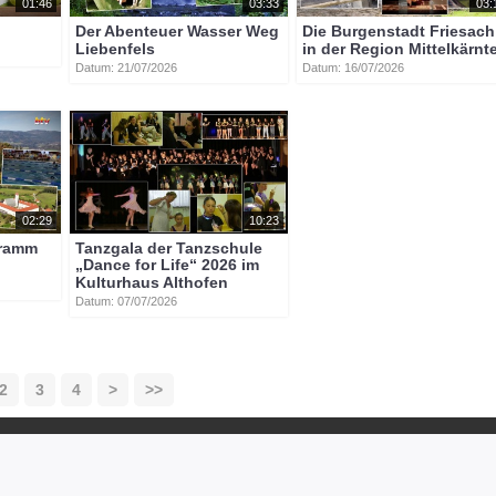
01:46
03:33
03:
Der Abenteuer Wasser Weg
Die Burgenstadt Friesach
Liebenfels
in der Region Mittelkärnt
Datum: 21/07/2026
Datum: 16/07/2026
02:29
10:23
gramm
Tanzgala der Tanzschule
„Dance for Life“ 2026 im
Kulturhaus Althofen
Datum: 07/07/2026
2
3
4
>
>>