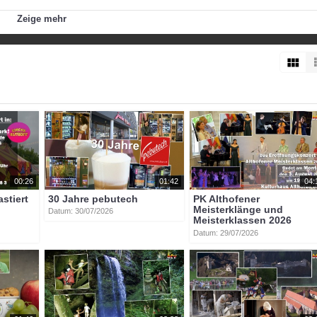
Zeige mehr
00:26
01:42
04:
astiert
30 Jahre pebutech
PK Althofener
Meisterklänge und
Datum: 30/07/2026
Meisterklassen 2026
Datum: 29/07/2026