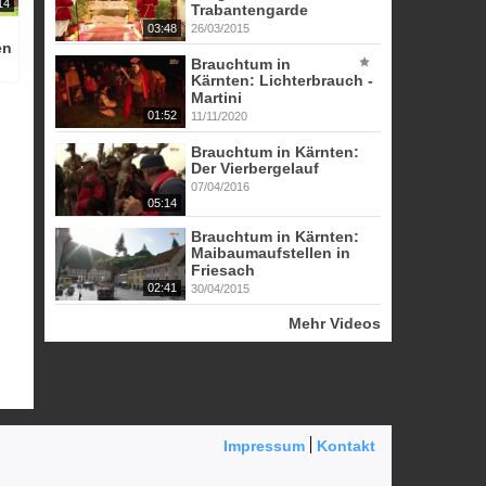
14
Trabantengarde
03:48
26/03/2015
en
Brauchtum in
Kärnten: Lichterbrauch -
Martini
01:52
11/11/2020
Brauchtum in Kärnten:
Der Vierbergelauf
07/04/2016
05:14
Brauchtum in Kärnten:
Maibaumaufstellen in
Friesach
02:41
30/04/2015
Mehr Videos
Impressum
Kontakt