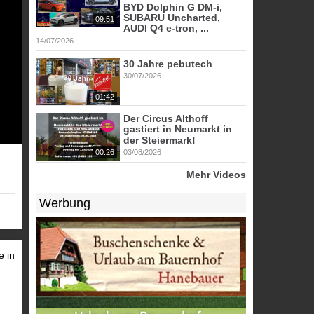
BYD Dolphin G DM-i,
SUBARU Uncharted,
09:51
AUDI Q4 e-tron, ...
14/07/2026
30 Jahre pebutech
30/07/2026
01:42
Der Circus Althoff
gastiert in Neumarkt in
der Steiermark!
00:26
03/08/2026
Mehr Videos
Werbung
e in