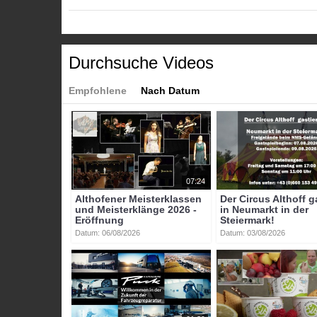
Tags:
btv-kärnten
btv
kärnten
mittelkärnten
btvon
Durchsuche Videos
Empfohlene
Nach Datum
07:24
Althofener Meisterklassen
Der Circus Althoff g
und Meisterklänge 2026 -
in Neumarkt in der
Eröffnung
Steiermark!
Datum: 06/08/2026
Datum: 03/08/2026