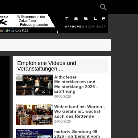
Empfohlene Videos und
Veranstaltungen ...
Althofener
Meisterklassen und
Meisterklänge 2026 -
Eröffnung
07:24
06/08/2026
Widerstand mit Worten -
Wo Gefahr ist, wächst
auch das Rettende
1:22:56
24/06/2026
motortv-Sendung 06
2026 Fahrbericht vom