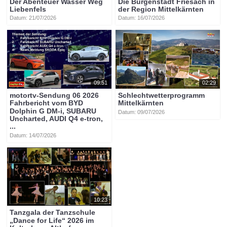
Der Abenteuer Wasser Weg
Die Burgenstadt Friesach in
Liebenfels
der Region Mittelkärnten
Datum: 21/07/2026
Datum: 16/07/2026
09:51
02:29
motortv-Sendung 06 2026
Schlechtwetterprogramm
Fahrbericht vom BYD
Mittelkärnten
Dolphin G DM-i, SUBARU
Datum: 09/07/2026
Uncharted, AUDI Q4 e-tron,
...
Datum: 14/07/2026
10:23
Tanzgala der Tanzschule
„Dance for Life“ 2026 im