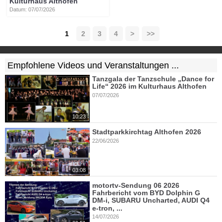
Kulturhaus Althofen
Datum: 07/07/2026
1
2
3
4
>
>>
Empfohlene Videos und Veranstaltungen ...
Tanzgala der Tanzschule „Dance for
Life“ 2026 im Kulturhaus Althofen
07/07/2026
10:23
Stadtparkkirchtag Althofen 2026
22/06/2026
03:08
motortv-Sendung 06 2026
Fahrbericht vom BYD Dolphin G
DM-i, SUBARU Uncharted, AUDI Q4
e-tron, ...
14/07/2026