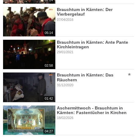
02:24
Brauchtum in Kärnten: Der
Vierbergelauf
07/04/2016
05:14
Brauchtum in Kärnten: Ante Pante
Kirchleintragen
29/01/2021
02:58
Brauchtum in Kärnten: Das
Räuchern
31/12/2020
01:42
Aschermittwoch - Brauchtum in
Kärnten: Fastentücher in Kirchen
18/02/2026
04:27