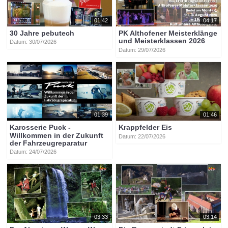
agv_frantschach
mgv_maria_rain
sankt_veit_an_der_glan
rathaus
01:42
04:17
30 Jahre pebutech
PK Althofener Meisterklänge
und Meisterklassen 2026
Datum: 30/07/2026
Datum: 29/07/2026
01:39
01:46
Karosserie Puck -
Krappfelder Eis
Willkommen in der Zukunft
Datum: 22/07/2026
der Fahrzeugreparatur
Datum: 24/07/2026
03:33
03:14