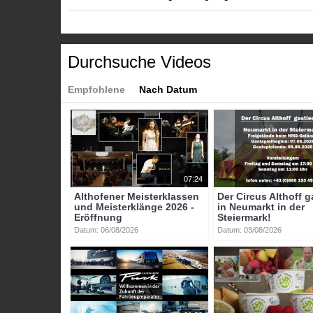
Kategorien:
Durchsuche Videos
Themen
»
Fasching in Kärnten
Tags:
Empfohlene
Nach Datum
frauenstein
faschingssitzung
faschingssitzung_k
eanta_do_schon
engelbertf_pirker
bernhard_sei
07:24
Althofener Meisterklassen
Der Circus Althoff g
und Meisterklänge 2026 -
in Neumarkt in der
Eröffnung
Steiermark!
Datum: 06/08/2026
Datum: 03/08/2026