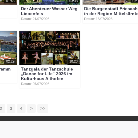
01:46
03:33
03:
Der Abenteuer Wasser Weg
Die Burgenstadt Friesach
Liebenfels
in der Region Mittelkärnt
Datum: 21/07/2026
Datum: 16/07/2026
02:29
10:23
gramm
Tanzgala der Tanzschule
„Dance for Life“ 2026 im
Kulturhaus Althofen
Datum: 07/07/2026
2
3
4
>
>>