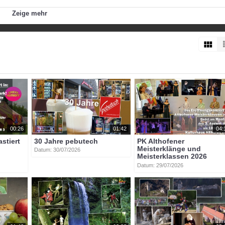
Zeige mehr
raig
heinz_vollmaier
alois_sallinger
richard_wagner
karl_berg
dl
fritz
00:26
01:42
04:
astiert
30 Jahre pebutech
PK Althofener
Meisterklänge und
Datum: 30/07/2026
Meisterklassen 2026
Datum: 29/07/2026