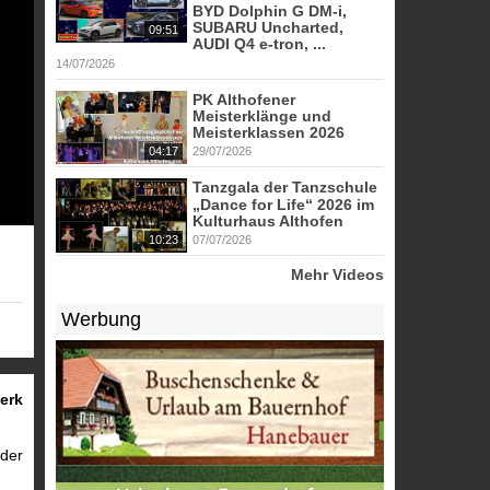
BYD Dolphin G DM-i,
SUBARU Uncharted,
09:51
AUDI Q4 e-tron, ...
14/07/2026
PK Althofener
Meisterklänge und
Meisterklassen 2026
04:17
29/07/2026
Tanzgala der Tanzschule
„Dance for Life“ 2026 im
Kulturhaus Althofen
10:23
07/07/2026
Mehr Videos
Werbung
erk
 der