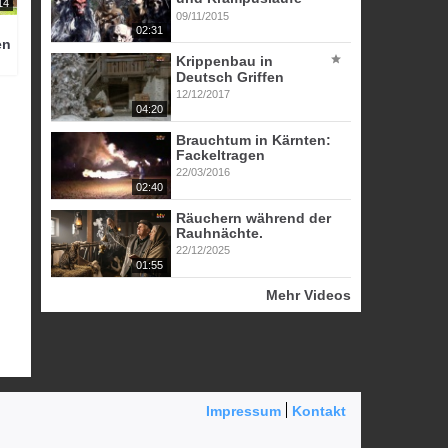
14
09/11/2015
02:31
en
Krippenbau in
Deutsch Griffen
12/12/2017
04:20
Brauchtum in Kärnten:
Fackeltragen
22/03/2016
02:40
Räuchern während der
Rauhnächte.
22/12/2025
01:55
Mehr Videos
Impressum
Kontakt