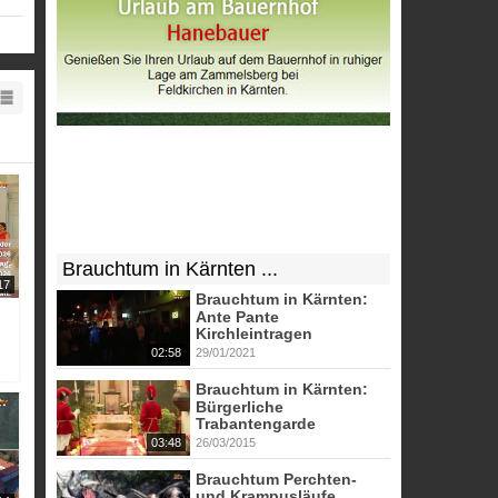
er
Brauchtum in Kärnten ...
17
Brauchtum in Kärnten:
Ante Pante
Kirchleintragen
02:58
29/01/2021
Brauchtum in Kärnten:
Bürgerliche
Trabantengarde
03:48
26/03/2015
Brauchtum Perchten-
und Krampusläufe