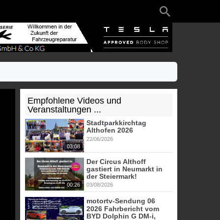
Empfohlene Videos und
Veranstaltungen ...
Stadtparkkirchtag
Althofen 2026
22/06/2026
03:08
Der Circus Althoff
gastiert in Neumarkt in
der Steiermark!
00:26
03/08/2026
motortv-Sendung 06
2026 Fahrbericht vom
BYD Dolphin G DM-i,