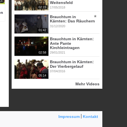
14
Weitensfeld
02:15
17/05/2018
en
Brauchtum in
Kärnten: Das Räuchern
31/12/2020
01:42
Brauchtum in Kärnten:
Ante Pante
Kirchleintragen
02:58
29/01/2021
Brauchtum in Kärnten:
Der Vierbergelauf
07/04/2016
05:14
Mehr Videos
Impressum
Kontakt