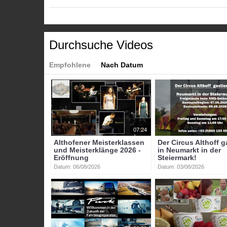
Weitere Videos zum Thema Gesundheit erhalten Sie un
Kategorien:
Durchsuche Videos
Themen
»
Gesundheit
Themen
»
Veranstaltungen
Empfohlene
Nach Datum
Tags:
lkh_stolzalpe
tag_der_offenen_tür
barbara_maafe
07:24
Althofener Meisterklassen
Der Circus Althoff g
und Meisterklänge 2026 -
in Neumarkt in der
Eröffnung
Steiermark!
Datum: 06/08/2026
Datum: 03/08/2026