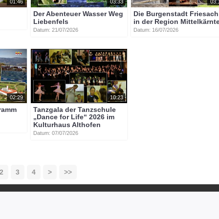
01:46
03:33
03:
Der Abenteuer Wasser Weg
Die Burgenstadt Friesach
Liebenfels
in der Region Mittelkärnt
Datum: 21/07/2026
Datum: 16/07/2026
02:29
10:23
gramm
Tanzgala der Tanzschule
„Dance for Life“ 2026 im
Kulturhaus Althofen
Datum: 07/07/2026
2
3
4
>
>>