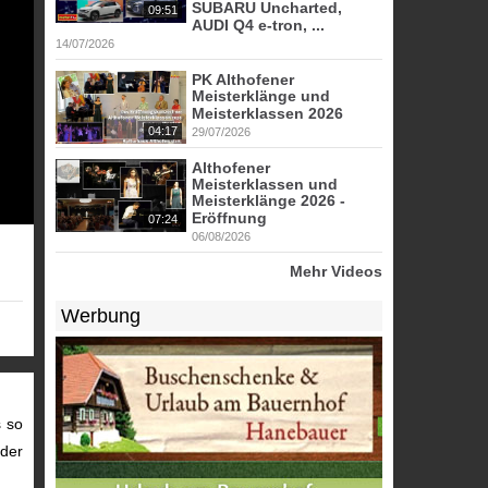
SUBARU Uncharted,
09:51
AUDI Q4 e-tron, ...
14/07/2026
PK Althofener
Meisterklänge und
Meisterklassen 2026
04:17
29/07/2026
Althofener
Meisterklassen und
Meisterklänge 2026 -
Eröffnung
07:24
06/08/2026
Mehr Videos
Werbung
s so
 der