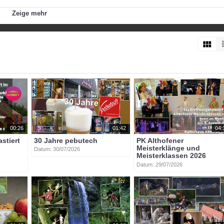
Zeige mehr
ter:
http://gesundheit-kaernten.awm.at/
_rudpichi
reinhard_petritsch
harald_tockner
gerhard_fürst
00:26
01:42
04:
astiert
30 Jahre pebutech
PK Althofener
Meisterklänge und
Datum: 30/07/2026
Meisterklassen 2026
Datum: 29/07/2026