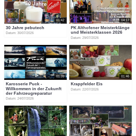
01:42
04:17
30 Jahre pebutech
PK Althofener Meisterklänge
und Meisterklassen 2026
Datum: 30/07/2026
Datum: 29/07/2026
01:39
01:46
Karosserie Puck -
Krappfelder Eis
Willkommen in der Zukunft
Datum: 22/07/2026
der Fahrzeugreparatur
Datum: 24/07/2026