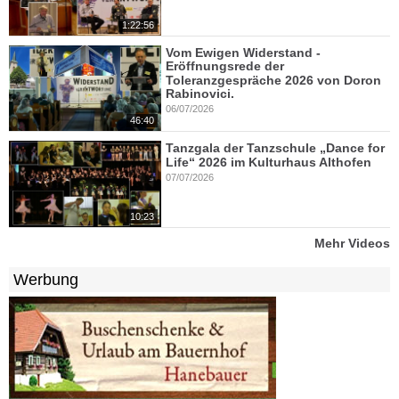
1:22:56
Vom Ewigen Widerstand -
Eröffnungsrede der
Toleranzgespräche 2026 von Doron
Rabinovici.
06/07/2026
46:40
Tanzgala der Tanzschule „Dance for
Life“ 2026 im Kulturhaus Althofen
07/07/2026
10:23
Mehr Videos
Werbung