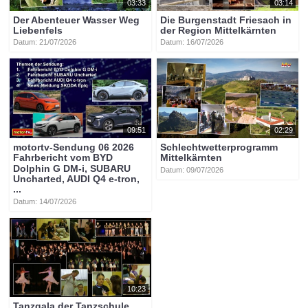
03:33
03:14
Der Abenteuer Wasser Weg
Die Burgenstadt Friesach in
Liebenfels
der Region Mittelkärnten
Datum: 21/07/2026
Datum: 16/07/2026
09:51
02:29
motortv-Sendung 06 2026
Schlechtwetterprogramm
Fahrbericht vom BYD
Mittelkärnten
Dolphin G DM-i, SUBARU
Datum: 09/07/2026
Uncharted, AUDI Q4 e-tron,
...
Datum: 14/07/2026
10:23
Tanzgala der Tanzschule