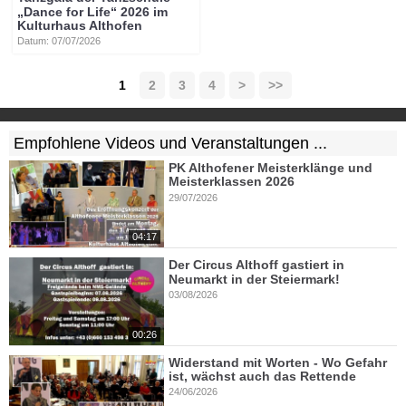
„Dance for Life“ 2026 im
Kulturhaus Althofen
Datum: 07/07/2026
1
2
3
4
>
>>
Empfohlene Videos und Veranstaltungen ...
PK Althofener Meisterklänge und
Meisterklassen 2026
29/07/2026
04:17
Der Circus Althoff gastiert in
Neumarkt in der Steiermark!
03/08/2026
00:26
Widerstand mit Worten - Wo Gefahr
ist, wächst auch das Rettende
24/06/2026