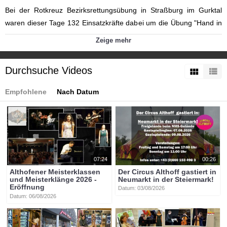
Bei der Rotkreuz Bezirksrettungsübung in Straßburg im Gurktal
waren dieser Tage 132 Einsatzkräfte dabei um die Übung "Hand in
Hand" - so die Verantwortlichen - erfolgreich durchzuführen.
Zeige mehr
Kategorien:
Themen
»
Gesundheit
Themen
»
Service
Durchsuche Videos
Tags:
strassburg
rotes_kreuz
rettungsübung
wolfgang_novak
Empfohlene
Nach Datum
franz_pirolt
horst_maier
claudia_egger
07:24
00:26
Althofener Meisterklassen
Der Circus Althoff gastiert in
und Meisterklänge 2026 -
Neumarkt in der Steiermark!
Eröffnung
Datum: 03/08/2026
Datum: 06/08/2026