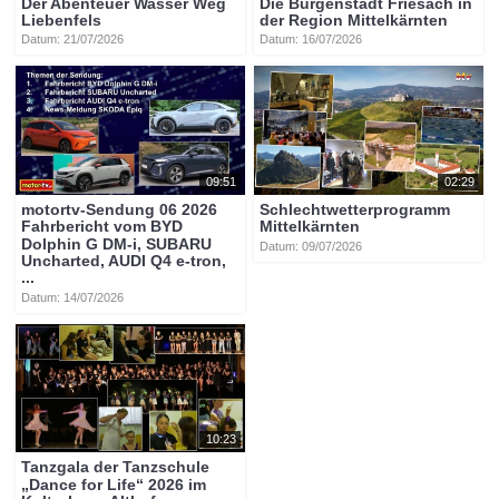
Der Abenteuer Wasser Weg
Die Burgenstadt Friesach in
Liebenfels
der Region Mittelkärnten
Datum: 21/07/2026
Datum: 16/07/2026
09:51
02:29
motortv-Sendung 06 2026
Schlechtwetterprogramm
Fahrbericht vom BYD
Mittelkärnten
Dolphin G DM-i, SUBARU
Datum: 09/07/2026
Uncharted, AUDI Q4 e-tron,
...
Datum: 14/07/2026
10:23
Tanzgala der Tanzschule
„Dance for Life“ 2026 im