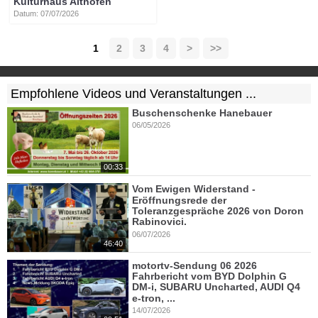
Kulturhaus Althofen
Datum: 07/07/2026
1
2
3
4
>
>>
Empfohlene Videos und Veranstaltungen ...
Buschenschenke Hanebauer
06/05/2026
00:33
Vom Ewigen Widerstand -
Eröffnungsrede der
Toleranzgespräche 2026 von Doron
Rabinovici.
06/07/2026
46:40
motortv-Sendung 06 2026
Fahrbericht vom BYD Dolphin G
DM-i, SUBARU Uncharted, AUDI Q4
e-tron, ...
14/07/2026