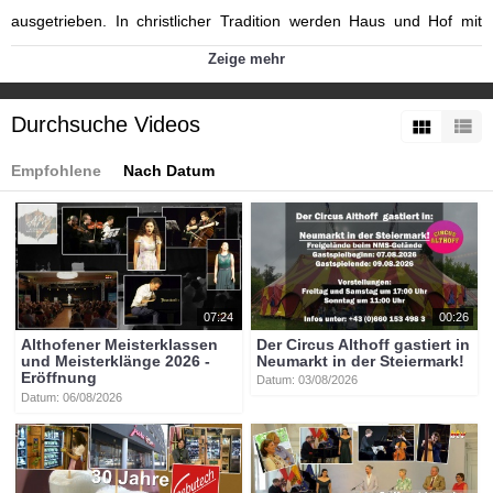
ausgetrieben. In christlicher Tradition werden Haus und Hof mit
Weihrauch gesegnet.
Zeige mehr
Kategorien:
Themen
»
Brauchtum in Kärnten
»
Advent- und
Weihnachtszeit
Durchsuche Videos
Themen
»
Brauchtum in Kärnten
Brauchtum in Kärnten Widget
Empfohlene
Nach Datum
Playlisten:
Brauchtum in Kärnten
Tags:
brauchtum_kärnten
advent
weihnachten
07:24
00:26
Althofener Meisterklassen
Der Circus Althoff gastiert in
und Meisterklänge 2026 -
Neumarkt in der Steiermark!
Eröffnung
Datum: 03/08/2026
Datum: 06/08/2026