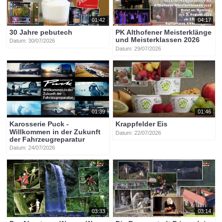
01:42
04:17
30 Jahre pebutech
PK Althofener Meisterklänge
und Meisterklassen 2026
Datum: 30/07/2026
Datum: 29/07/2026
01:39
01:46
Karosserie Puck -
Krappfelder Eis
Willkommen in der Zukunft
Datum: 22/07/2026
der Fahrzeugreparatur
Datum: 24/07/2026
03:33
03:14