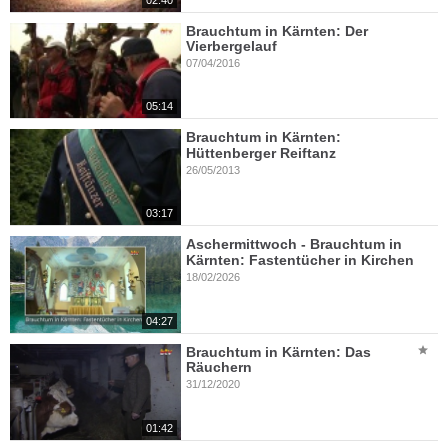
Brauchtum in Kärnten: Der
Vierbergelauf
07/04/2016
05:14
Brauchtum in Kärnten:
Hüttenberger Reiftanz
26/05/2013
03:17
Aschermittwoch - Brauchtum in
Kärnten: Fastentücher in Kirchen
18/02/2026
04:27
Brauchtum in Kärnten: Das
Räuchern
31/12/2020
01:42