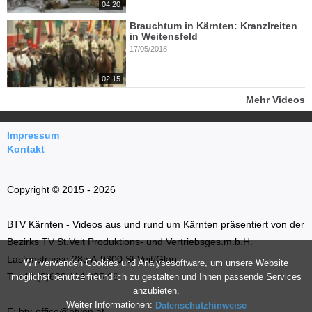
04:20
Brauchtum in Kärnten: Kranzlreiten
in Weitensfeld
17/05/2018
02:15
Mehr Videos
Impressum
Kontakt
Copyright © 2015 - 2026
BTV Kärnten - Videos aus und rund um Kärnten präsentiert von der
Bezirks TV St.Veit Produktions- und Vertriebsges.m.b.H.
Lastenstrasse 28a A-9300 St.Veit/Glan
Wir verwenden Cookies und Analysesoftware, um unsere Website
T: +43 (0)699 114 035 66
möglichst benutzerfreundlich zu gestalten und Ihnen passende Services
anzubieten.
Weiter Informationen:
Datenschutzhinweise
E: btv-office@btvon.at