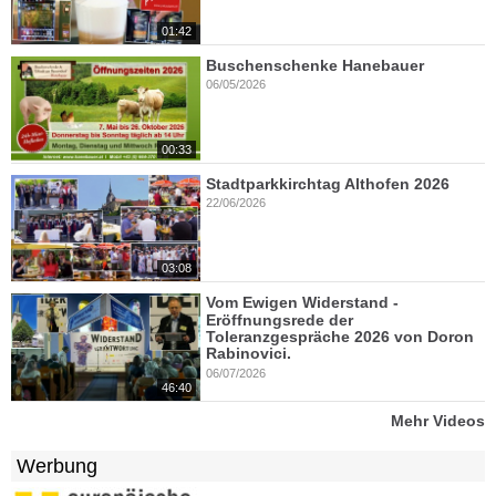
01:42
Buschenschenke Hanebauer
06/05/2026
00:33
Stadtparkkirchtag Althofen 2026
22/06/2026
03:08
Vom Ewigen Widerstand -
Eröffnungsrede der
Toleranzgespräche 2026 von Doron
Rabinovici.
06/07/2026
46:40
Mehr Videos
Werbung