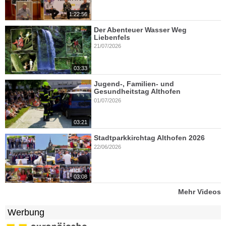
1:22:56
Der Abenteuer Wasser Weg
Liebenfels
21/07/2026
03:33
Jugend-, Familien- und
Gesundheitstag Althofen
01/07/2026
03:21
Stadtparkkirchtag Althofen 2026
22/06/2026
03:08
Mehr Videos
Werbung