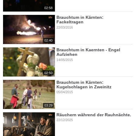
02:58
Brauchtum in Kärnten:
Fackeltragen
22/03/2016
02:40
Brauchtum in Kaernten - Engel
Aufziehen
14/05/2015
02:50
Brauchtum in Kärnten:
Kugelschlagen in Zweinitz
05/04/2015
03:29
Räuchern während der Rauhnächte.
22/12/2025