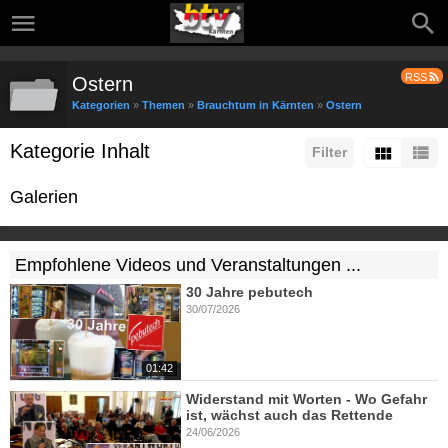
RSS
Ostern
Kategorien
»
Themen
»
Brauchtum in Kärnten
»
Ostern
Kategorie Inhalt
Filter
Galerien
Empfohlene Videos und Veranstaltungen ...
30 Jahre pebutech
30/07/2026
01:42
Widerstand mit Worten - Wo Gefahr
ist, wächst auch das Rettende
24/06/2026