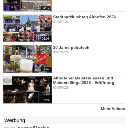
04:17
Stadtparkkirchtag Althofen 2026
22/06/2026
03:08
30 Jahre pebutech
30/07/2026
01:42
Althofener Meisterklassen und
Meisterklänge 2026 - Eröffnung
06/08/2026
07:24
Mehr Videos
Werbung