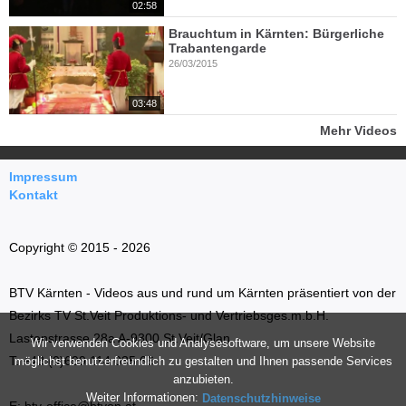
02:58
Brauchtum in Kärnten: Bürgerliche
Trabantengarde
26/03/2015
03:48
Mehr Videos
Impressum
Kontakt
Copyright © 2015 - 2026
BTV Kärnten - Videos aus und rund um Kärnten präsentiert von der
Bezirks TV St.Veit Produktions- und Vertriebsges.m.b.H.
Lastenstrasse 28a A-9300 St.Veit/Glan
Wir verwenden Cookies und Analysesoftware, um unsere Website
T: +43 (0)699 114 035 66
möglichst benutzerfreundlich zu gestalten und Ihnen passende Services
anzubieten.
Weiter Informationen:
Datenschutzhinweise
E: btv-office@btvon.at