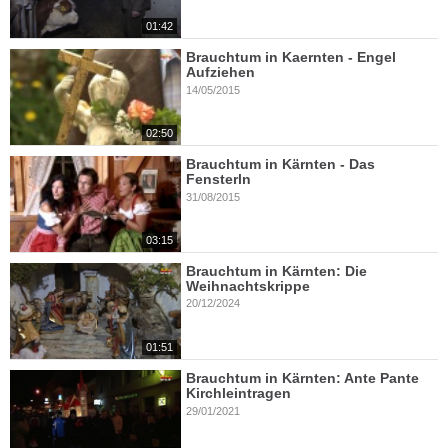
01:42
Brauchtum in Kaernten - Engel
Aufziehen
14/05/2015
02:50
Brauchtum in Kärnten - Das
Fensterln
31/08/2015
03:15
Brauchtum in Kärnten: Die
Weihnachtskrippe
20/12/2024
01:51
Brauchtum in Kärnten: Ante Pante
Kirchleintragen
29/01/2021