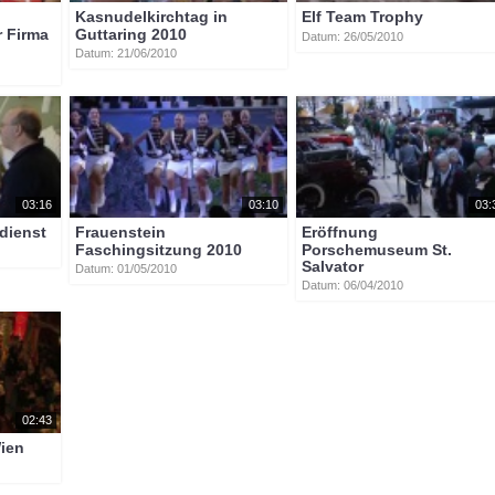
Kasnudelkirchtag in
Elf Team Trophy
r Firma
Guttaring 2010
Datum: 26/05/2010
Datum: 21/06/2010
03:16
03:10
03:
dienst
Frauenstein
Eröffnung
Faschingsitzung 2010
Porschemuseum St.
Salvator
Datum: 01/05/2010
Datum: 06/04/2010
02:43
Wien