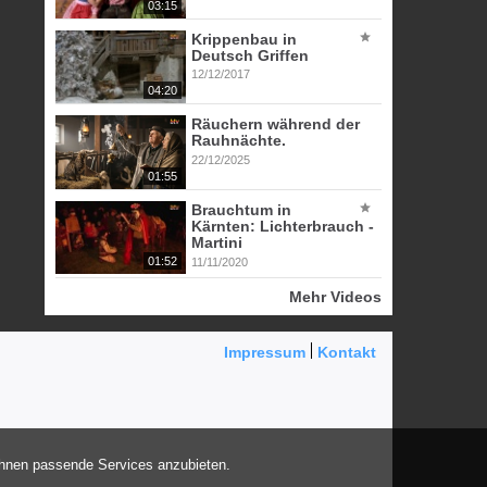
03:15
Krippenbau in
Deutsch Griffen
12/12/2017
04:20
Räuchern während der
Rauhnächte.
22/12/2025
01:55
Brauchtum in
Kärnten: Lichterbrauch -
Martini
01:52
11/11/2020
Mehr Videos
Impressum
Kontakt
Ihnen passende Services anzubieten.