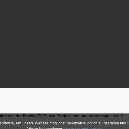
ert von der Bezirks TV St.Veit Produktions- und Vertriebsges.m.b.H.
oftware, um unsere Website möglichst benutzerfreundlich zu gestalten und 
Weiter Informationen:
Datenschutzhinweise