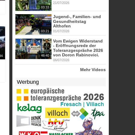
21/07/2026
03:33
Jugend-, Familien- und
Gesundheitstag
Althofen
03:21
01/07/2026
Vom Ewigen Widerstand
- Eröffnungsrede der
Toleranzgespräche 2026
von Doron Rabinovici.
46:40
34
06/07/2026
Mehr Videos
Werbung