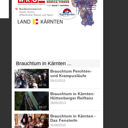
Brauchtum in Kärnten ...
Brauchtum Perchten-
und Krampusläufe
09/11/2015
02:31
Brauchtum in Kärnten:
Hüttenberger Reiftanz
26/05/2013
03:17
Brauchtum in Kärnten -
Das Fensterln
31/08/2015