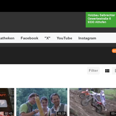
atheken
Facebook
"X"
YouTube
Instagram
R
Filter
02:43
01:19
03: