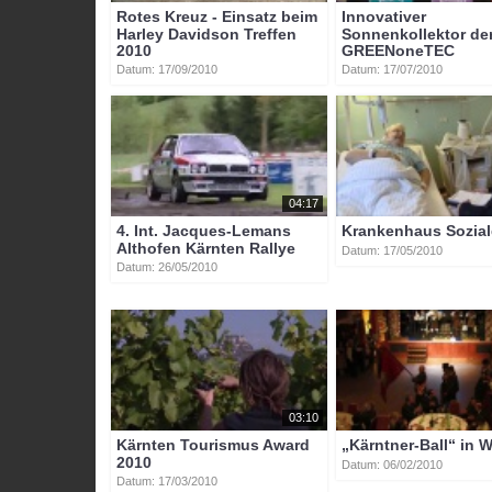
Rotes Kreuz - Einsatz beim
Innovativer
Harley Davidson Treffen
Sonnenkollektor de
2010
GREENoneTEC
Datum: 17/09/2010
Datum: 17/07/2010
04:17
4. Int. Jacques-Lemans
Krankenhaus Sozial
Althofen Kärnten Rallye
Datum: 17/05/2010
Datum: 26/05/2010
03:10
Kärnten Tourismus Award
„Kärntner-Ball“ in 
2010
Datum: 06/02/2010
Datum: 17/03/2010