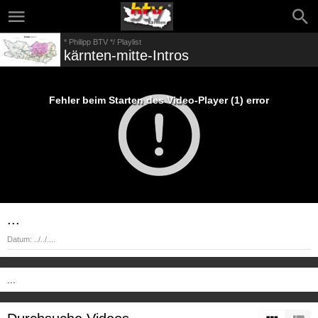
* Philipp BTV */ Playlist
kärnten-mitte-Intros
Fehler beim Starten des Video-Player (1) error
...
Datum:
../../....
...