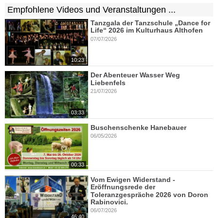
Empfohlene Videos und Veranstaltungen ...
Tanzgala der Tanzschule „Dance for
Life“ 2026 im Kulturhaus Althofen
07/07/2026
10:23
Der Abenteuer Wasser Weg
Liebenfels
21/07/2026
03:33
Buschenschenke Hanebauer
06/05/2026
00:33
Vom Ewigen Widerstand -
Eröffnungsrede der
Toleranzgespräche 2026 von Doron
Rabinovici.
06/07/2026
46:40