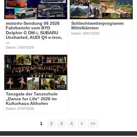
09:51
02:29
motortv-Sendung 06 2026
Schlechtwetterprogramm
Fahrbericht vom BYD
Mittelkärnten
Dolphin G DM-i, SUBARU
Datum: 09/07/2026
Uncharted, AUDI Q4 e-tron,
...
Datum: 14/07/2026
10:23
Tanzgala der Tanzschule
„Dance for Life“ 2026 im
Kulturhaus Althofen
Datum: 07/07/2026
1
2
3
4
>
>>