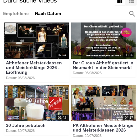
Durchsuche Videos
Empfohlene
Nach Datum
07:24
00:26
Althofener Meisterklassen
Der Circus Althoff gastiert in
und Meisterklänge 2026 -
Neumarkt in der Steiermark!
Eröffnung
Datum: 03/08/2026
Datum: 06/08/2026
01:42
04:17
30 Jahre pebutech
PK Althofener Meisterklänge
und Meisterklassen 2026
Datum: 30/07/2026
Datum: 29/07/2026