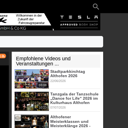
S
Empfohlene Videos und
Veranstaltungen ...
Stadtparkkirchtag
Althofen 2026
22/06/2026
03:08
Tanzgala der Tanzschule
„Dance for Life“ 2026 im
Kulturhaus Althofen
10:23
07/07/2026
Althofener
Meisterklassen und
Meisterklänge 2026 -