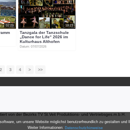
02:29
10:23
gramm
Tanzgala der Tanzschule
„Dance for Life“ 2026 im
Kulturhaus Althofen
Datum: 07/07/2026
2
3
4
>
>>
ert von der Bezirks TV St.Veit Produktions- und Vertriebsges.m.b.H.
oftware, um unsere Website möglichst benutzerfreundlich zu gestalten und 
Weiter Informationen:
Datenschutzhinweise