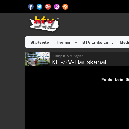
Startseite
Themen
BTV Links zu ...
Medi
* Philipp BTV */ Playlist
KH-SV-Hauskanal
Fehler beim St