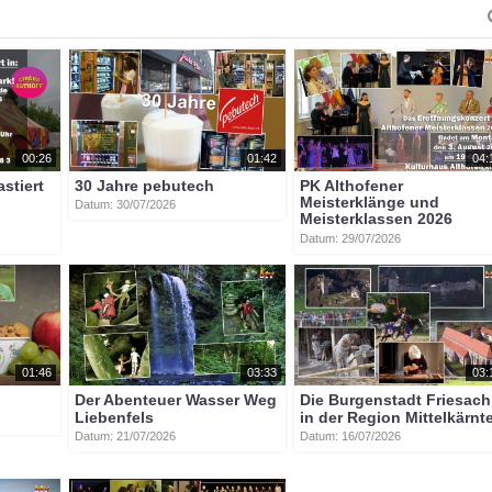
00:26
01:42
04:
astiert
30 Jahre pebutech
PK Althofener
Meisterklänge und
Datum: 30/07/2026
Meisterklassen 2026
Datum: 29/07/2026
01:46
03:33
03:
Der Abenteuer Wasser Weg
Die Burgenstadt Friesach
Liebenfels
in der Region Mittelkärnt
Datum: 21/07/2026
Datum: 16/07/2026