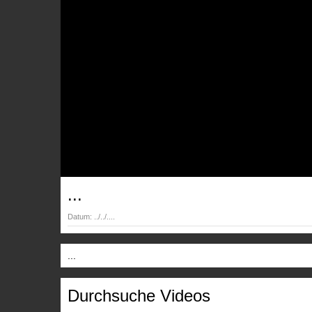
...
Datum:
../../....
...
Durchsuche Videos