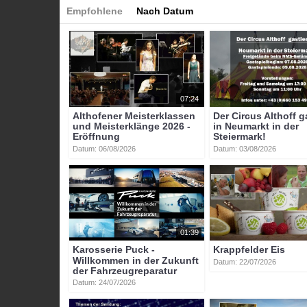
Empfohlene
Nach Datum
07:24
Althofener Meisterklassen
Der Circus Althoff g
und Meisterklänge 2026 -
in Neumarkt in der
Eröffnung
Steiermark!
Datum: 06/08/2026
Datum: 03/08/2026
01:39
Karosserie Puck -
Krappfelder Eis
Willkommen in der Zukunft
Datum: 22/07/2026
der Fahrzeugreparatur
Datum: 24/07/2026