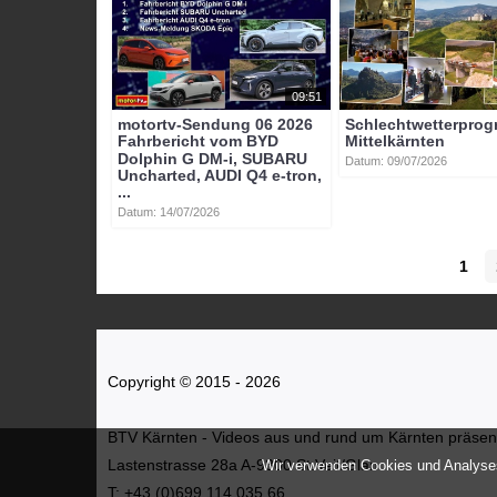
09:51
motortv-Sendung 06 2026
Schlechtwetterpro
Fahrbericht vom BYD
Mittelkärnten
Dolphin G DM-i, SUBARU
Datum: 09/07/2026
Uncharted, AUDI Q4 e-tron,
...
Datum: 14/07/2026
1
Copyright © 2015 - 2026
BTV Kärnten - Videos aus und rund um Kärnten präsenti
Lastenstrasse 28a A-9300 St.Veit/Glan
Wir verwenden Cookies und Analyses
T: +43 (0)699 114 035 66