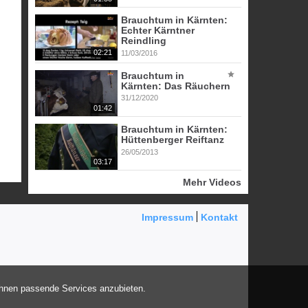
Brauchtum in Kärnten:
Echter Kärntner
Reindling
02:21
11/03/2016
Brauchtum in
Kärnten: Das Räuchern
31/12/2020
01:42
Brauchtum in Kärnten:
Hüttenberger Reiftanz
26/05/2013
03:17
Mehr Videos
Impressum
Kontakt
Ihnen passende Services anzubieten.