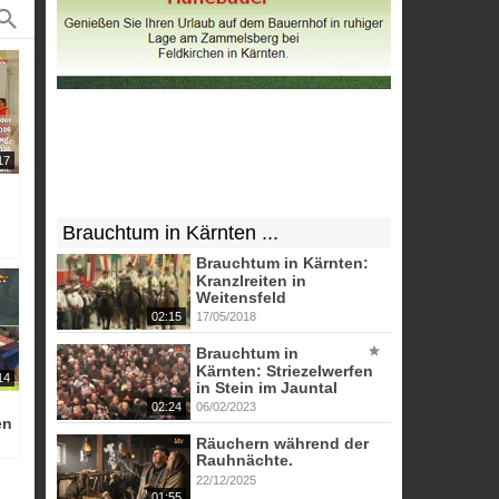
17
Brauchtum in Kärnten ...
Brauchtum in Kärnten:
Kranzlreiten in
Weitensfeld
02:15
17/05/2018
Brauchtum in
Kärnten: Striezelwerfen
14
in Stein im Jauntal
02:24
06/02/2023
en
Räuchern während der
Rauhnächte.
22/12/2025
01:55