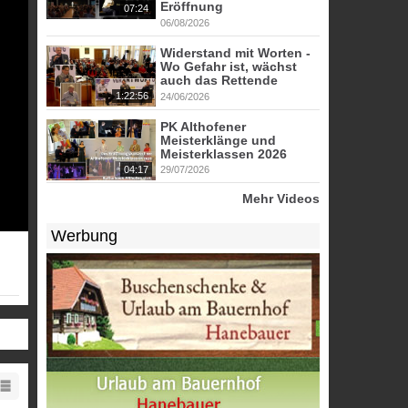
Eröffnung
07:24
06/08/2026
Widerstand mit Worten -
Wo Gefahr ist, wächst
auch das Rettende
1:22:56
24/06/2026
PK Althofener
Meisterklänge und
Meisterklassen 2026
04:17
29/07/2026
Mehr Videos
Werbung