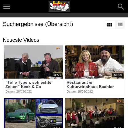
Suchergebnisse (Übersicht)
Neueste Videos
04:53
01:19
"Tolle Typen, schlechte
Restaurant &
Zeiten" Keck & Co
Kulturwirtshaus Bachler
Datum: 26/03/2022
Datum: 18/03/2022
09:14
05:55