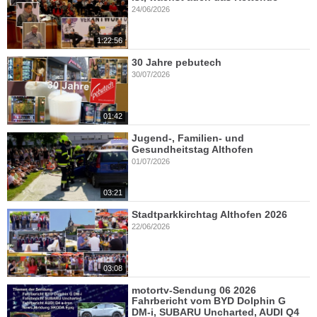
24/06/2026
1:22:56
30 Jahre pebutech
30/07/2026
01:42
Jugend-, Familien- und
Gesundheitstag Althofen
01/07/2026
03:21
Stadtparkkirchtag Althofen 2026
22/06/2026
03:08
motortv-Sendung 06 2026
Fahrbericht vom BYD Dolphin G
DM-i, SUBARU Uncharted, AUDI Q4