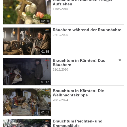
Aufziehen
14/05/2015
02:50
Räuchern während der Rauhnächte.
22/12/2025
01:55
Brauchtum in Kärnten: Das
Räuchern
31/12/2020
01:42
Brauchtum in Kärnten: Die
Weihnachtskrippe
20/12/2024
01:51
Brauchtum Perchten- und
Krampusläufe