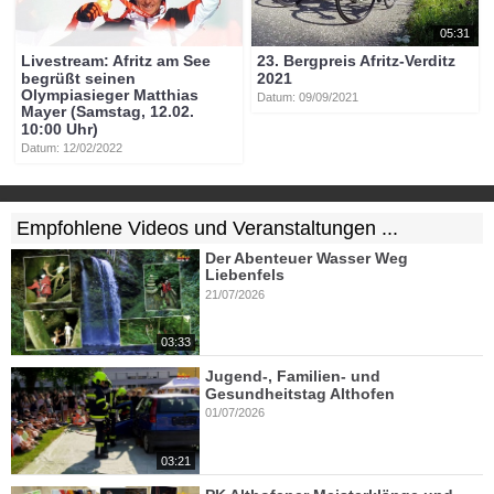
05:31
Livestream: Afritz am See
23. Bergpreis Afritz-Verditz
begrüßt seinen
2021
Olympiasieger Matthias
Datum: 09/09/2021
Mayer (Samstag, 12.02.
10:00 Uhr)
Datum: 12/02/2022
Empfohlene Videos und Veranstaltungen ...
Der Abenteuer Wasser Weg
Liebenfels
21/07/2026
03:33
Jugend-, Familien- und
Gesundheitstag Althofen
01/07/2026
03:21