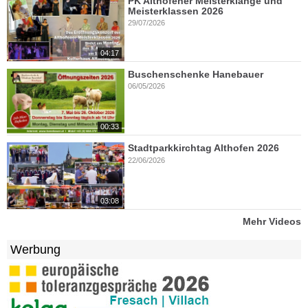
PK Althofener Meisterklänge und
Meisterklassen 2026
29/07/2026
04:17
Buschenschenke Hanebauer
06/05/2026
00:33
Stadtparkkirchtag Althofen 2026
22/06/2026
03:08
Mehr Videos
Werbung