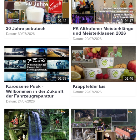
Tags:
matthias
mayer
olympiasieger
afritz
am
see
btv-kärnten
olympia
franz
klammer
fritz
strobl
01:42
04:17
30 Jahre pebutech
PK Althofener Meisterklänge
und Meisterklassen 2026
Datum: 30/07/2026
Datum: 29/07/2026
01:39
01:46
Karosserie Puck -
Krappfelder Eis
Willkommen in der Zukunft
Datum: 22/07/2026
der Fahrzeugreparatur
Datum: 24/07/2026