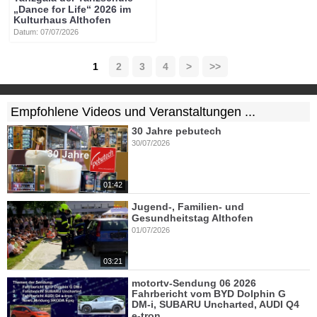
„Dance for Life“ 2026 im
Kulturhaus Althofen
Datum: 07/07/2026
1
2
3
4
>
>>
Empfohlene Videos und Veranstaltungen ...
30 Jahre pebutech
30/07/2026
01:42
Jugend-, Familien- und
Gesundheitstag Althofen
01/07/2026
03:21
motortv-Sendung 06 2026
Fahrbericht vom BYD Dolphin G
DM-i, SUBARU Uncharted, AUDI Q4
e-tron, ...