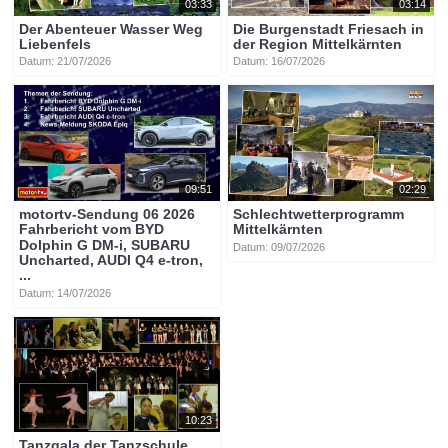
03:33
03:14
Der Abenteuer Wasser Weg
Die Burgenstadt Friesach in
Liebenfels
der Region Mittelkärnten
Datum: 21/07/2026
Datum: 16/07/2026
09:51
02:29
motortv-Sendung 06 2026
Schlechtwetterprogramm
Fahrbericht vom BYD
Mittelkärnten
Dolphin G DM-i, SUBARU
Datum: 09/07/2026
Uncharted, AUDI Q4 e-tron,
...
Datum: 14/07/2026
10:23
Tanzgala der Tanzschule