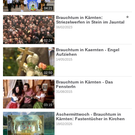
04:21
Brauchtum in Kärnten:
Striezelwerfen in Stein im Jauntal
06/02/2023
02:24
Brauchtum in Kaernten - Engel
Aufziehen
14/05/2015
02:50
Brauchtum in Kärnten - Das
Fensterln
31/08/2015
03:15
Aschermittwoch - Brauchtum in
Kärnten: Fastentücher in Kirchen
18/02/2026