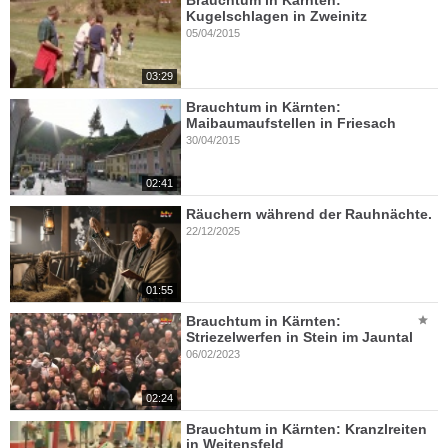
Brauchtum in Kärnten:
Kugelschlagen in Zweinitz
05/04/2015
03:29
Brauchtum in Kärnten:
Maibaumaufstellen in Friesach
30/04/2015
02:41
Räuchern während der Rauhnächte.
22/12/2025
01:55
Brauchtum in Kärnten:
Striezelwerfen in Stein im Jauntal
06/02/2023
02:24
Brauchtum in Kärnten: Kranzlreiten
in Weitensfeld