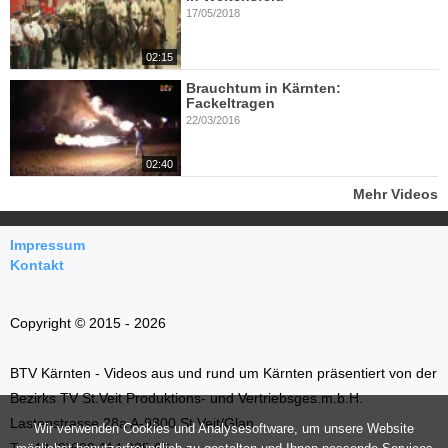
17/05/2018
02:15
Brauchtum in Kärnten:
Fackeltragen
22/03/2016
02:40
Mehr Videos
Impressum
Kontakt
Copyright © 2015 - 2026
BTV Kärnten - Videos aus und rund um Kärnten präsentiert von der
Bezirks TV St.Veit Produktions- und Vertriebsges.m.b.H.
Lastenstrasse 28a A-9300 St.Veit/Glan
Wir verwenden Cookies und Analysesoftware, um unsere Website
T: +43 (0)699 114 035 66