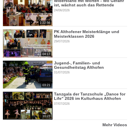
Widerstand mit Worten - Wo Gefahr
ist, wächst auch das Rettende
24/06/2026
1:22:56
PK Althofener Meisterklänge und
Meisterklassen 2026
29/07/2026
04:17
Jugend-, Familien- und
Gesundheitstag Althofen
01/07/2026
03:21
Tanzgala der Tanzschule „Dance for
Life“ 2026 im Kulturhaus Althofen
07/07/2026
10:23
Mehr Videos