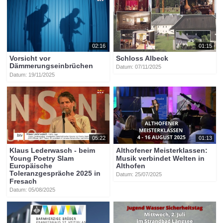
02:16
01:15
Vorsicht vor
Schloss Albeck
Dämmerungseinbrüchen
Datum: 07/11/2025
Datum: 19/11/2025
05:22
01:13
Klaus Lederwasch - beim
Althofener Meisterklassen:
Young Poetry Slam
Musik verbindet Welten in
Europäische
Althofen
Toleranzgespräche 2025 in
Datum: 25/07/2025
Fresach
Datum: 05/08/2025