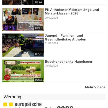
07:24
PK Althofener Meisterklänge und
Meisterklassen 2026
29/07/2026
04:17
Jugend-, Familien- und
Gesundheitstag Althofen
01/07/2026
03:21
Buschenschenke Hanebauer
06/05/2026
00:33
Mehr Videos
Werbung