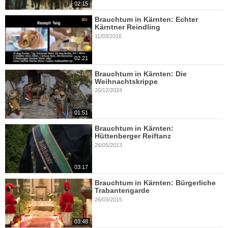
02:15
Brauchtum in Kärnten: Echter
Kärntner Reindling
11/03/2016
02:21
Brauchtum in Kärnten: Die
Weihnachtskrippe
20/12/2024
01:51
Brauchtum in Kärnten:
Hüttenberger Reiftanz
26/05/2013
03:17
Brauchtum in Kärnten: Bürgerliche
Trabantengarde
26/03/2015
03:48