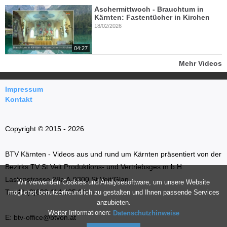
Aschermittwoch - Brauchtum in
Kärnten: Fastentücher in Kirchen
18/02/2026
04:27
Mehr Videos
Impressum
Kontakt
Copyright © 2015 - 2026
BTV Kärnten - Videos aus und rund um Kärnten präsentiert von der
Bezirks TV St.Veit Produktions- und Vertriebsges.m.b.H.
Lastenstrasse 28a A-9300 St.Veit/Glan
Wir verwenden Cookies und Analysesoftware, um unsere Website
T: +43 (0)699 114 035 66
möglichst benutzerfreundlich zu gestalten und Ihnen passende Services
anzubieten.
Weiter Informationen:
Datenschutzhinweise
E: btv-office@btvon.at