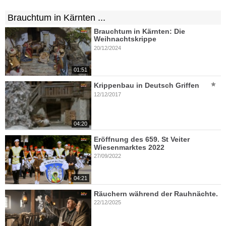
Brauchtum in Kärnten ...
Brauchtum in Kärnten: Die
Weihnachtskrippe
20/12/2024
01:51
Krippenbau in Deutsch Griffen
12/12/2017
04:20
Eröffnung des 659. St Veiter
Wiesenmarktes 2022
27/09/2022
04:21
Räuchern während der Rauhnächte.
22/12/2025