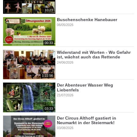
10:23
Buschenschenke Hanebauer
06/05/2026
00:33
Widerstand mit Worten - Wo Gefahr
ist, wächst auch das Rettende
24/06/2026
1:22:56
Der Abenteuer Wasser Weg
Liebenfels
21/07/2026
03:33
Der Circus Althoff gastiert in
Neumarkt in der Steiermark!
03/08/2026