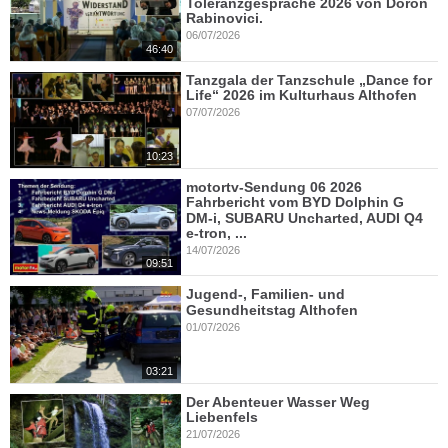
Toleranzgespräche 2026 von Doron
Rabinovici.
06/07/2026
46:40
Tanzgala der Tanzschule „Dance for
Life“ 2026 im Kulturhaus Althofen
07/07/2026
10:23
motortv-Sendung 06 2026
Fahrbericht vom BYD Dolphin G
DM-i, SUBARU Uncharted, AUDI Q4
e-tron, ...
14/07/2026
09:51
Jugend-, Familien- und
Gesundheitstag Althofen
01/07/2026
03:21
Der Abenteuer Wasser Weg
Liebenfels
21/07/2026