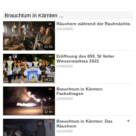
Brauchtum in Kärnten ...
Räuchern während der Rauhnächte.
22/12/2025
01:55
Eröffnung des 659. St Veiter
Wiesenmarktes 2022
27/09/2022
04:21
Brauchtum in Kärnten:
Fackeltragen
22/03/2016
02:40
Brauchtum in Kärnten: Das
Räuchern
31/12/2020