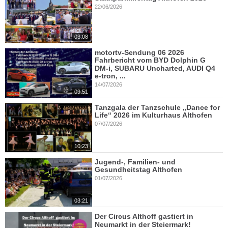
22/06/2026
03:08
motortv-Sendung 06 2026
Fahrbericht vom BYD Dolphin G
DM-i, SUBARU Uncharted, AUDI Q4
e-tron, ...
14/07/2026
09:51
Tanzgala der Tanzschule „Dance for
Life“ 2026 im Kulturhaus Althofen
07/07/2026
10:23
Jugend-, Familien- und
Gesundheitstag Althofen
01/07/2026
03:21
Der Circus Althoff gastiert in
Neumarkt in der Steiermark!