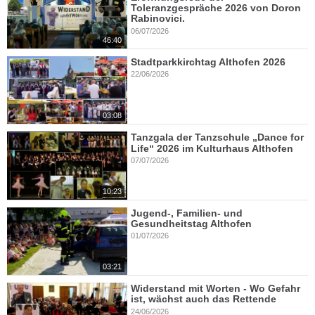
Toleranzgespräche 2026 von Doron
Rabinovici.
06/07/2026
46:40
Stadtparkkirchtag Althofen 2026
22/06/2026
03:08
Tanzgala der Tanzschule „Dance for
Life“ 2026 im Kulturhaus Althofen
07/07/2026
10:23
Jugend-, Familien- und
Gesundheitstag Althofen
01/07/2026
03:21
Widerstand mit Worten - Wo Gefahr
ist, wächst auch das Rettende
24/06/2026