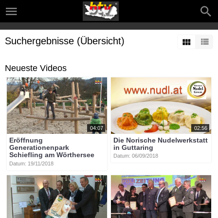
Suchergebnisse (Übersicht)
Neueste Videos
04:07
02:56
Eröffnung
Die Norische Nudelwerkstatt
Generationenpark
in Guttaring
Schiefling am Wörthersee
Datum: 06/09/2018
Datum: 19/11/2018