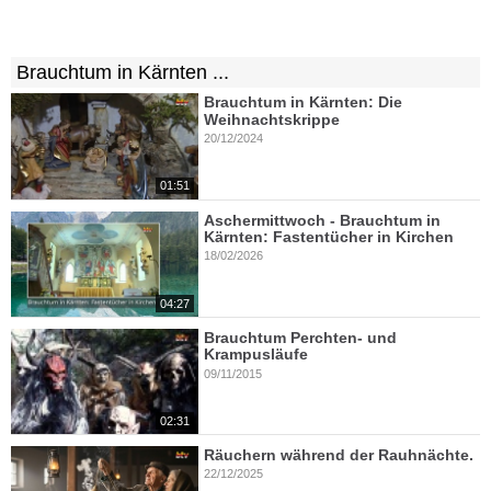
Brauchtum in Kärnten ...
Brauchtum in Kärnten: Die
Weihnachtskrippe
20/12/2024
01:51
Aschermittwoch - Brauchtum in
Kärnten: Fastentücher in Kirchen
18/02/2026
04:27
Brauchtum Perchten- und
Krampusläufe
09/11/2015
02:31
Räuchern während der Rauhnächte.
22/12/2025