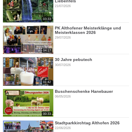
Liebenfels
21/07/2026
03:33
PK Althofener Meisterklänge und
Meisterklassen 2026
29/07/2026
04:17
30 Jahre pebutech
30/07/2026
01:42
Buschenschenke Hanebauer
06/05/2026
00:33
Stadtparkkirchtag Althofen 2026
22/06/2026