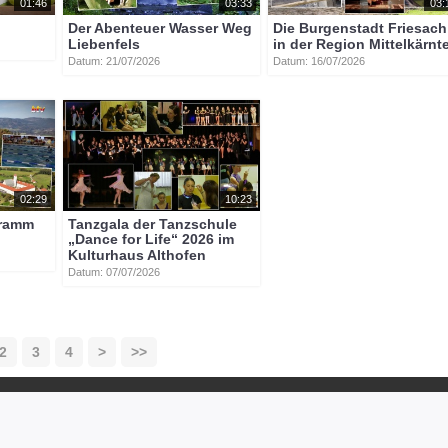
01:46
03:33
03:
Der Abenteuer Wasser Weg
Die Burgenstadt Friesach
Liebenfels
in der Region Mittelkärnt
Datum: 21/07/2026
Datum: 16/07/2026
02:29
10:23
gramm
Tanzgala der Tanzschule
„Dance for Life“ 2026 im
Kulturhaus Althofen
Datum: 07/07/2026
2
3
4
>
>>