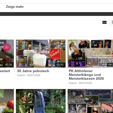
itionskosten belaufen sich auf ca. 1,45 Mio. Euro. Das Kraftwerk w
Zeige mehr
esarbeitsvermögen von 1.104.000 kWh auf, was einem durchschnittli
Die Baufertigstellung erfolgt voraussichtlich bis Ende des Jahres.
 geplant.
atenstich
josef_maier
gerd_hofer
josef_fuchs
karl_jandl
00:26
01:42
04:
astiert
30 Jahre pebutech
PK Althofener
Meisterklänge und
Datum: 30/07/2026
Meisterklassen 2026
Datum: 29/07/2026