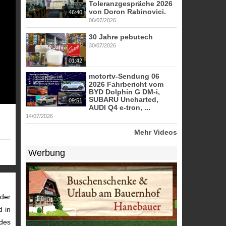
Toleranzgespräche 2026
von Doron Rabinovici.
46:40
06/07/2026
30 Jahre pebutech
30/07/2026
01:42
motortv-Sendung 06
2026 Fahrbericht vom
BYD Dolphin G DM-i,
SUBARU Uncharted,
09:51
AUDI Q4 e-tron, ...
14/07/2026
Mehr Videos
Werbung
der
d in
des