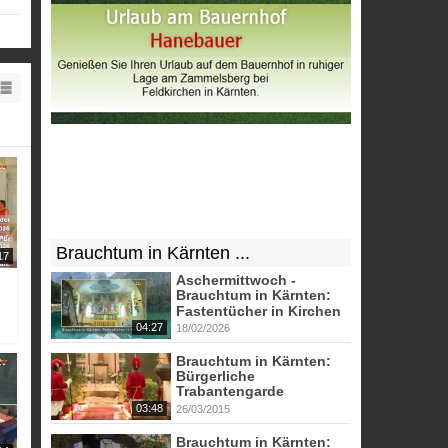
eist
chen
 Die
Brauchtum in Kärnten ...
17
Aschermittwoch -
Brauchtum in Kärnten:
Fastentücher in Kirchen
04:27
18/02/2026
Brauchtum in Kärnten:
Bürgerliche
Trabantengarde
03:48
26/03/2015
Brauchtum in Kärnten: