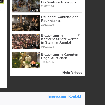
14
Die Weihnachtskrippe
20/12/2024
01:51
en
Räuchern während der
Rauhnächte.
22/12/2025
01:55
Brauchtum in
Kärnten: Striezelwerfen
in Stein im Jauntal
02:24
06/02/2023
Brauchtum in Kaernten -
Engel Aufziehen
14/05/2015
02:50
Mehr Videos
Impressum
Kontakt