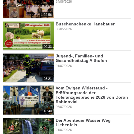
24/06/2026
1:22:56
Buschenschenke Hanebauer
06/05/2026
00:33
Jugend-, Familien- und
Gesundheitstag Althofen
01/07/2026
03:21
Vom Ewigen Widerstand -
Eröffnungsrede der
Toleranzgespräche 2026 von Doron
Rabinovici.
06/07/2026
46:40
Der Abenteuer Wasser Weg
Liebenfels
21/07/2026