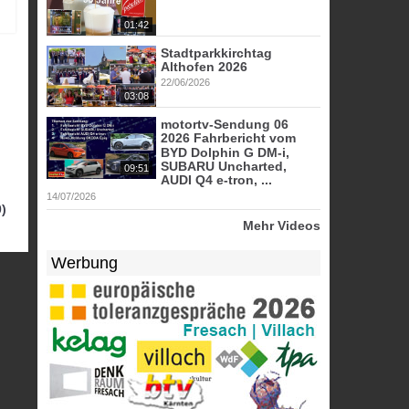
01:42
Stadtparkkirchtag
Althofen 2026
22/06/2026
03:08
motortv-Sendung 06
2026 Fahrbericht vom
BYD Dolphin G DM-i,
SUBARU Uncharted,
09:51
AUDI Q4 e-tron, ...
14/07/2026
)
Mehr Videos
Werbung