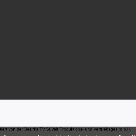
ert von der Bezirks TV St.Veit Produktions- und Vertriebsges.m.b.H.