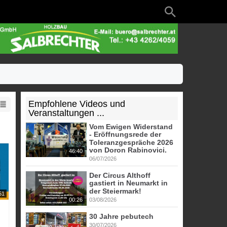
Empfohlene Videos und
Veranstaltungen ...
Vom Ewigen Widerstand
- Eröffnungsrede der
Toleranzgespräche 2026
von Doron Rabinovici.
46:40
06/07/2026
Der Circus Althoff
gastiert in Neumarkt in
der Steiermark!
51
00:26
03/08/2026
30 Jahre pebutech
30/07/2026