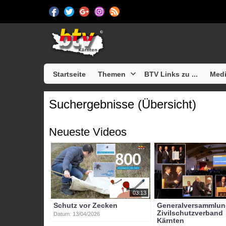
Startseite
Themen
BTV Links zu ...
Medi
Suchergebnisse (Übersicht)
Neueste Videos
03:13
Schutz vor Zecken
Generalversammlu
Zivilschutzverband
Datum: 13/04/2026
Kärnten