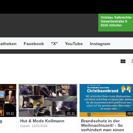
atheken
Facebook
"X"
YouTube
Instagram
03:11
01:11
00:
ng
Hut & Mode Kollmann
Brandschutz in der
Weihnachtszeit! - So
Datum: 12/01/2026
verhindert man einen