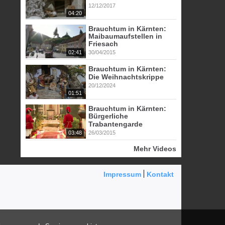
12/12/2017
04:20
Brauchtum in Kärnten:
Maibaumaufstellen in
Friesach
02:41
30/04/2015
Brauchtum in Kärnten:
Die Weihnachtskrippe
20/12/2024
01:51
Brauchtum in Kärnten:
Bürgerliche
Trabantengarde
03:48
26/03/2015
Mehr Videos
Impressum
Kontakt