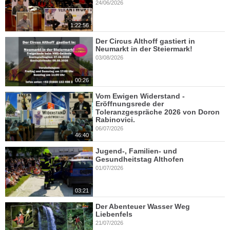
24/06/2026
1:22:56
Der Circus Althoff gastiert in
Neumarkt in der Steiermark!
03/08/2026
00:26
Vom Ewigen Widerstand -
Eröffnungsrede der
Toleranzgespräche 2026 von Doron
Rabinovici.
06/07/2026
46:40
Jugend-, Familien- und
Gesundheitstag Althofen
01/07/2026
03:21
Der Abenteuer Wasser Weg
Liebenfels
21/07/2026