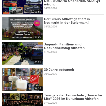
DM-i, SUBARU Uncharted, AUDI Q4
e-tron, ...
14/07/2026
09:51
Der Circus Althoff gastiert in
Neumarkt in der Steiermark!
03/08/2026
00:26
Jugend-, Familien- und
Gesundheitstag Althofen
01/07/2026
03:21
30 Jahre pebutech
30/07/2026
01:42
Tanzgala der Tanzschule „Dance for
Life“ 2026 im Kulturhaus Althofen
07/07/2026