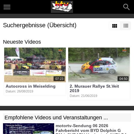
Suchergebnisse (Übersicht)
Neueste Videos
07:23
04:50
Autocross in Meiselding
2. Murauer Rallye St.Veit
2019
Datum: 26/08/2019
Datum: 21/06/2019
Empfohlene Videos und Veranstaltungen ...
motortv-Sendung 06 2026
Fahrbericht vom BYD Dolphin G