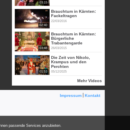
03:15
Brauchtum in Kärnten:
Fackeltragen
22/03/2016
02:40
Brauchtum in Kärnten:
Bürgerliche
Trabantengarde
03:48
26/03/2015
Die Zeit von Nikolo,
Krampus und den
Perchten
01:53
05/12/2025
Mehr Videos
Impressum
Kontakt
Ihnen passende Services anzubieten.