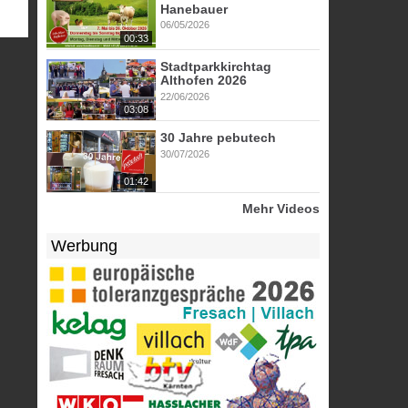
Hanebauer
06/05/2026
00:33
Stadtparkkirchtag
Althofen 2026
22/06/2026
03:08
30 Jahre pebutech
30/07/2026
01:42
Mehr Videos
Werbung