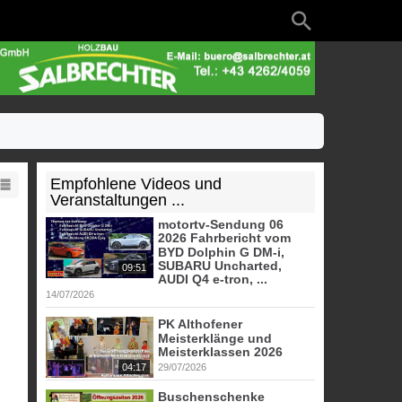
Empfohlene Videos und
Veranstaltungen ...
motortv-Sendung 06
2026 Fahrbericht vom
BYD Dolphin G DM-i,
SUBARU Uncharted,
09:51
AUDI Q4 e-tron, ...
14/07/2026
PK Althofener
Meisterklänge und
Meisterklassen 2026
04:17
29/07/2026
Buschenschenke