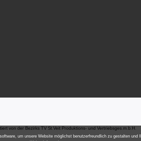
ert von der Bezirks TV St.Veit Produktions- und Vertriebsges.m.b.H.
oftware, um unsere Website möglichst benutzerfreundlich zu gestalten und 