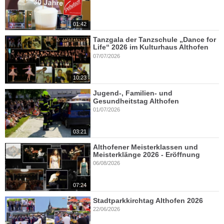
01:42
Tanzgala der Tanzschule „Dance for
Life“ 2026 im Kulturhaus Althofen
07/07/2026
10:23
Jugend-, Familien- und
Gesundheitstag Althofen
01/07/2026
03:21
Althofener Meisterklassen und
Meisterklänge 2026 - Eröffnung
06/08/2026
07:24
Stadtparkkirchtag Althofen 2026
22/06/2026