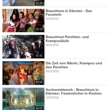
02:28
Brauchtum in Kärnten - Das
Fensterln
31/08/2015
03:15
Brauchtum Perchten- und
Krampusläufe
09/11/2015
02:31
Die Zeit von Nikolo, Krampus und
den Perchten
05/12/2025
01:53
Aschermittwoch - Brauchtum in
Kärnten: Fastentücher in Kirchen
18/02/2026
04:27