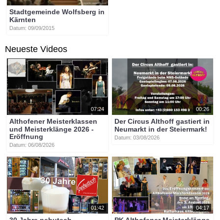
Stadtgemeinde Wolfsberg in
Kärnten
Datum: 09/09/2015
Neueste Videos
07:24
00:26
Althofener Meisterklassen
Der Circus Althoff gastiert in
und Meisterklänge 2026 -
Neumarkt in der Steiermark!
Eröffnung
Datum: 03/08/2026
Datum: 06/08/2026
01:42
04:17