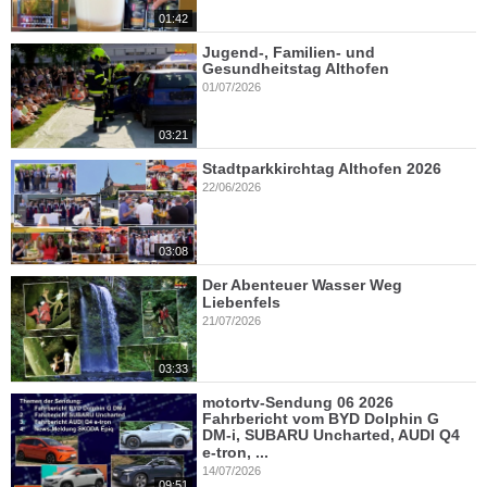
01:42
Jugend-, Familien- und
Gesundheitstag Althofen
01/07/2026
03:21
Stadtparkkirchtag Althofen 2026
22/06/2026
03:08
Der Abenteuer Wasser Weg
Liebenfels
21/07/2026
03:33
motortv-Sendung 06 2026
Fahrbericht vom BYD Dolphin G
DM-i, SUBARU Uncharted, AUDI Q4
e-tron, ...
14/07/2026
09:51