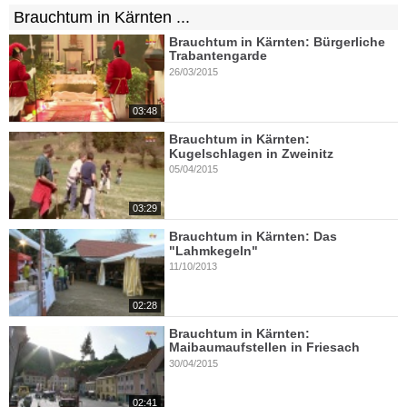
Brauchtum in Kärnten ...
Brauchtum in Kärnten: Bürgerliche
Trabantengarde
26/03/2015
03:48
Brauchtum in Kärnten:
Kugelschlagen in Zweinitz
05/04/2015
03:29
Brauchtum in Kärnten: Das
"Lahmkegeln"
11/10/2013
02:28
Brauchtum in Kärnten:
Maibaumaufstellen in Friesach
30/04/2015
02:41