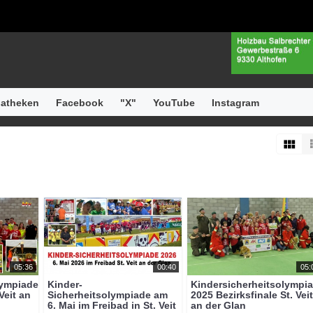
atheken
Facebook
"X"
YouTube
Instagram
05:36
00:40
05:
lympiade
Kinder-
Kindersicherheitsolympi
Veit an
Sicherheitsolympiade am
2025 Bezirksfinale St. Vei
6. Mai im Freibad in St. Veit
an der Glan