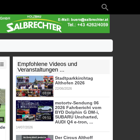
Empfohlene Videos und
Veranstaltungen ...
Stadtparkkirchtag
Althofen 2026
22/06/2026
03:08
motortv-Sendung 06
2026 Fahrbericht vom
BYD Dolphin G DM-i,
SUBARU Uncharted,
09:51
06
AUDI Q4 e-tron, ...
ade
14/07/2026
t
Der Circus Althoff