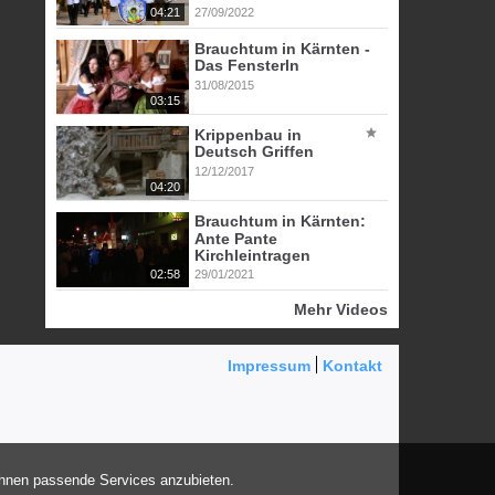
04:21
27/09/2022
Brauchtum in Kärnten -
Das Fensterln
31/08/2015
03:15
Krippenbau in
Deutsch Griffen
12/12/2017
04:20
Brauchtum in Kärnten:
Ante Pante
Kirchleintragen
02:58
29/01/2021
Mehr Videos
Impressum
Kontakt
Ihnen passende Services anzubieten.