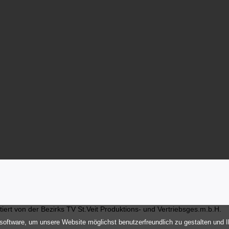
ert von der Bezirks TV St.Veit Produktions- und Vertriebsges.m.b.H.
oftware, um unsere Website möglichst benutzerfreundlich zu gestalten und 