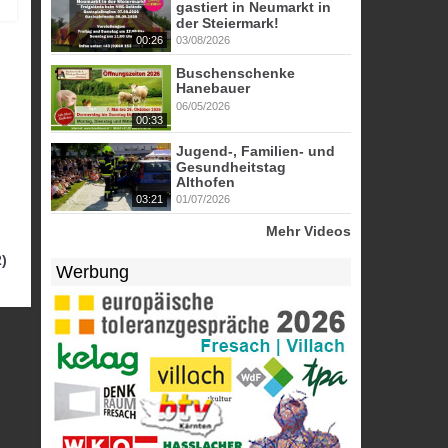
gastiert in Neumarkt in
der Steiermark!
00:26
03/08/2026
Buschenschenke
Hanebauer
06/05/2026
00:33
Jugend-, Familien- und
Gesundheitstag
Althofen
03:21
01/07/2026
Mehr Videos
)
Werbung