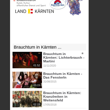
Brauchtum in Kärnten ...
Brauchtum in
Kärnten: Lichterbrauch -
Martini
01:52
11/11/2020
Brauchtum in Kärnten -
Das Fensterln
31/08/2015
03:15
Brauchtum in Kärnten:
Kranzlreiten in
Weitensfeld
02:15
17/05/2018