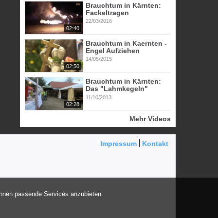
Brauchtum in Kärnten:
Fackeltragen
22/03/2016
02:40
Brauchtum in Kaernten -
Engel Aufziehen
14/05/2015
02:50
Brauchtum in Kärnten:
Das "Lahmkegeln"
11/10/2013
02:28
Mehr Videos
Impressum
Kontakt
Ihnen passende Services anzubieten.