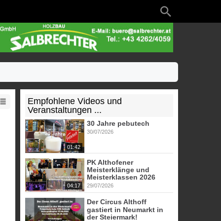
Empfohlene Videos und
Veranstaltungen ...
30 Jahre pebutech
30/07/2026
01:42
PK Althofener
Meisterklänge und
Meisterklassen 2026
04:17
29/07/2026
Der Circus Althoff
gastiert in Neumarkt in
der Steiermark!