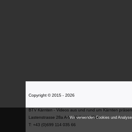
Copyright © 2015 - 2026
BTV Kärnten - Videos aus und rund um Kärnten präsenti
Lastenstrasse 28a A-9300 St.Veit/Glan
Wir verwenden Cookies und Analyses
T: +43 (0)699 114 035 66