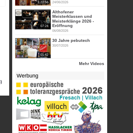
1:22:56
24/06/2026
Althofener
Meisterklassen und
Meisterklänge 2026 -
Eröffnung
07:24
06/08/2026
30 Jahre pebutech
30/07/2026
01:42
Mehr Videos
Werbung
)