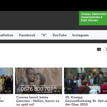
atheken
Facebook
"X"
YouTube
Instagram
01:41
00:30
04:
s
Corona kennt keine
35. Kneipp
der
Grenzen - Helfen, bevor es
Gesundheitstag St. Veit 
zu spät ist!
der Glan 2019