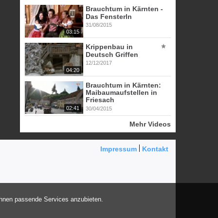
Brauchtum in Kärnten -
Das Fensterln
31/08/2015
03:15
Krippenbau in
Deutsch Griffen
12/12/2017
04:20
Brauchtum in Kärnten:
Maibaumaufstellen in
Friesach
02:41
30/04/2015
Mehr Videos
Impressum
Kontakt
Ihnen passende Services anzubieten.