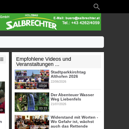
Empfohlene Videos und
Veranstaltungen ...
Stadtparkkirchtag
Althofen 2026
22/06/2026
03:08
Der Abenteuer Wasser
Weg Liebenfels
21/07/2026
03:33
59
Widerstand mit Worten -
an
Wo Gefahr ist, wächst
auch das Rettende