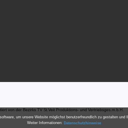
ert von der Bezirks TV St.Veit Produktions- und Vertriebsges.m.b.H.
oftware, um unsere Website möglichst benutzerfreundlich zu gestalten und 
Weiter Informationen:
Datenschutzhinweise