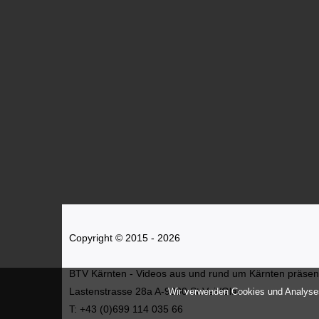
Copyright © 2015 - 2026
BTV Kärnten - Videos aus und rund um Kärnten präsenti
Lastenstrasse 28a A-9300 St.Veit/Glan
Wir verwenden Cookies und Analyses
T: +43 (0)699 114 035 66