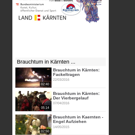
Brauchtum in Kärnten ...
Brauchtum in Kärnten:
Fackeltragen
22/03/2016
02:40
Brauchtum in Kärnten:
Der Vierbergelauf
07/04/2016
05:14
Brauchtum in Kaernten -
Engel Aufziehen
14/05/2015
02:50