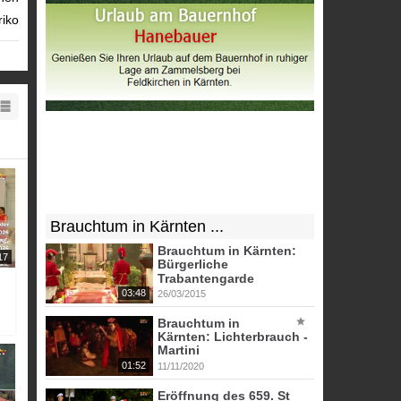
riko
yoma
Brauchtum in Kärnten ...
Brauchtum in Kärnten:
17
Bürgerliche
Trabantengarde
03:48
26/03/2015
Brauchtum in
Kärnten: Lichterbrauch -
Martini
01:52
11/11/2020
Eröffnung des 659. St