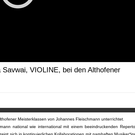
 Savwai, VIOLINE, bei den Althofener
lthofener Meisterklassen von Johannes Fleischmann unterrichtet.
mann national wie international mit einem beeindruckenden Reperto
zeigt sich in kontinuierlichen Kollaborationen mit namhaften Musiker*i