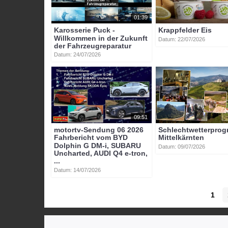
01:39
Karosserie Puck -
Krappfelder Eis
Willkommen in der Zukunft
Datum: 22/07/2026
der Fahrzeugreparatur
Datum: 24/07/2026
09:51
motortv-Sendung 06 2026
Schlechtwetterpro
Fahrbericht vom BYD
Mittelkärnten
Dolphin G DM-i, SUBARU
Datum: 09/07/2026
Uncharted, AUDI Q4 e-tron,
...
Datum: 14/07/2026
1