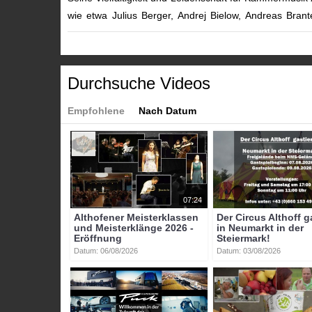
wie etwa Julius Berger, Andrej Bielow, Andreas Brante
Haselsteiner, André Heller, Christopher Hinterhube
Takagi, Roger Vignoles sowie mit Mitgliedern der Wiene
Durchsuche Videos
Weiter Informationen unter:
https://www.althofener-mei
https://www.instagram.com/althofen_masterclasses/
Empfohlene
Nach Datum
Kategorien:
Themen
»
Bildung
Themen
»
Kultur
Themen
»
Veranstaltungen
Tags:
btv-kärnten
btv
kärnten
mittelkärnten
althofen
07:24
Althofener Meisterklassen
Der Circus Althoff g
und Meisterklänge 2026 -
in Neumarkt in der
Eröffnung
Steiermark!
Datum: 06/08/2026
Datum: 03/08/2026