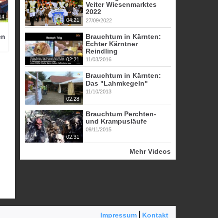
Veiter Wiesenmarktes
2022
14
04:21
27/09/2022
Brauchtum in Kärnten:
en
Echter Kärntner
Reindling
02:21
11/03/2016
Brauchtum in Kärnten:
Das "Lahmkegeln"
11/10/2013
02:28
Brauchtum Perchten-
und Krampusläufe
09/11/2015
02:31
Mehr Videos
Impressum
Kontakt