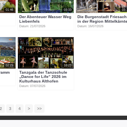
01:46
03:33
03:
Der Abenteuer Wasser Weg
Die Burgenstadt Friesach
Liebenfels
in der Region Mittelkärnt
Datum: 21/07/2026
Datum: 16/07/2026
02:29
10:23
gramm
Tanzgala der Tanzschule
„Dance for Life“ 2026 im
Kulturhaus Althofen
Datum: 07/07/2026
2
3
4
>
>>