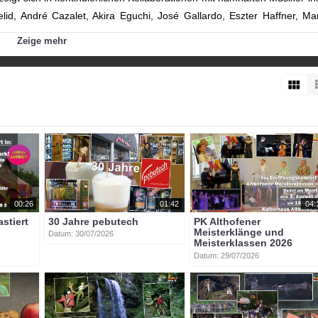
lid, André Cazalet, Akira Eguchi, José Gallardo, Eszter Haffner, Ma
r, Hyung-ki Joo, Sophie Pacini, Michael Schade, Norman Shetler, R
Zeige mehr
r und Berliner Philharmoniker.
sterklassen.com/
btvon
althofener_meisterklassen
rika
savwai
00:26
01:42
04:
astiert
30 Jahre pebutech
PK Althofener
Meisterklänge und
Datum: 30/07/2026
Meisterklassen 2026
Datum: 29/07/2026