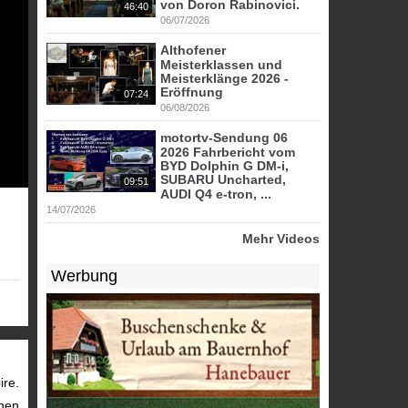
von Doron Rabinovici.
46:40
06/07/2026
Althofener
Meisterklassen und
Meisterklänge 2026 -
Eröffnung
07:24
06/08/2026
motortv-Sendung 06
2026 Fahrbericht vom
BYD Dolphin G DM-i,
SUBARU Uncharted,
09:51
AUDI Q4 e-tron, ...
14/07/2026
Mehr Videos
Werbung
ire.
nnen