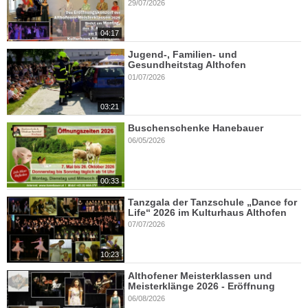
29/07/2026
04:17
Jugend-, Familien- und
Gesundheitstag Althofen
01/07/2026
03:21
Buschenschenke Hanebauer
06/05/2026
00:33
Tanzgala der Tanzschule „Dance for
Life“ 2026 im Kulturhaus Althofen
07/07/2026
10:23
Althofener Meisterklassen und
Meisterklänge 2026 - Eröffnung
06/08/2026