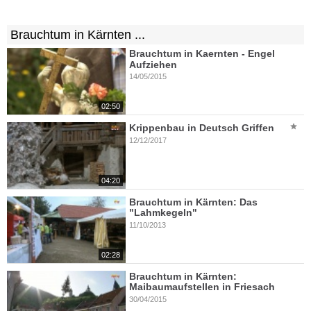
Brauchtum in Kärnten ...
Brauchtum in Kaernten - Engel
Aufziehen
14/05/2015
02:50
Krippenbau in Deutsch Griffen
12/12/2017
04:20
Brauchtum in Kärnten: Das
"Lahmkegeln"
11/10/2013
02:28
Brauchtum in Kärnten:
Maibaumaufstellen in Friesach
30/04/2015